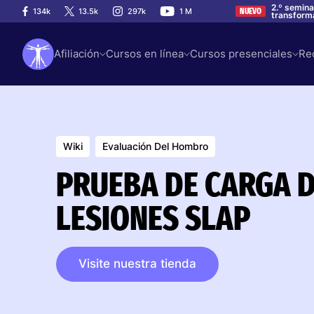
2.º semina
134k
13.5k
297k
1 M
NUEVO
transforma
Afiliación
Cursos en línea
Cursos presenciales
Re
Wiki
Evaluación Del Hombro
PRUEBA DE CARGA DE
LESIONES SLAP
Visite nuestra tienda