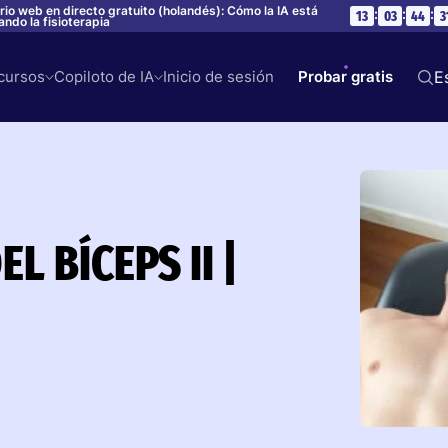
rio web en directo gratuito (holandés): Cómo la IA está
:
:
:
13
03
44
3
ndo la fisioterapia
cursos
Copiloto de IA
Inicio de sesión
Probar gratis
E
L BÍCEPS II |