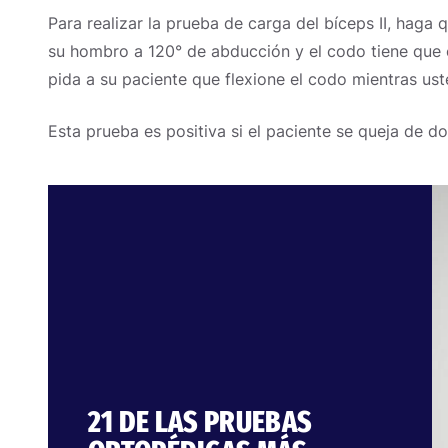
Para realizar la prueba de carga del bíceps II, haga 
su hombro a 120° de abducción y el codo tiene que e
pida a su paciente que flexione el codo mientras uste
Esta prueba es positiva si el paciente se queja de dol
21 DE LAS PRUEBAS