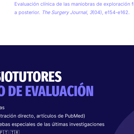
Evaluación clínica de las maniobras de exploración fí
a posterior.
The Surgery Journal
,
3
(04), e154-e162.
SIOTUTORES
O DE EVALUACIÓN
as
tración directo, artículos de PubMed)
ebas especiales de las últimas investigaciones
🇵🇹 🇹🇷