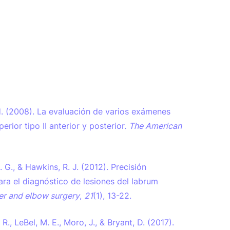
J. H. (2008). La evaluación de varios exámenes
erior tipo II anterior y posterior.
The American
 S. G., & Hawkins, R. J. (2012). Precisión
ara el diagnóstico de lesiones del labrum
er and elbow surgery
,
21
(1), 13-22.
, R., LeBel, M. E., Moro, J., & Bryant, D. (2017).