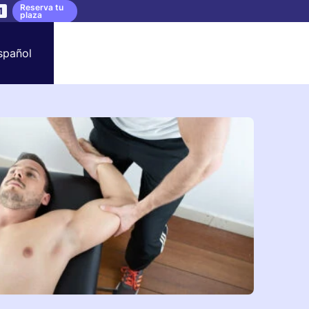
Reserva tu
0
plaza
spañol