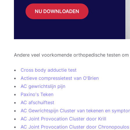
NU DOWNLOADEN
Andere veel voorkomende orthopedische testen om A
Cross body adductie test
Actieve compressietest van O'Brien
AC gewrichtslijn pijn
Paxino's Teken
AC afschuiftest
AC Gewrichtspijn Cluster van tekenen en sympt
AC Joint Provocation Cluster door Krill
AC Joint Provocation Cluster door Chronopoulos