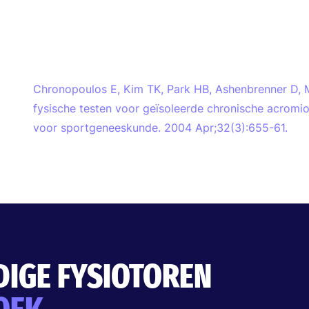
Chronopoulos E, Kim TK, Park HB, Ashenbrenner D, 
fysische testen voor geïsoleerde chronische acromiocl
voor sportgeneeskunde. 2004 Apr;32(3):655-61.
DIGE FYSIOTOREN