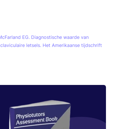
McFarland EG. Diagnostische waarde van
aviculaire letsels. Het Amerikaanse tijdschrift