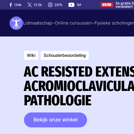
2e gratis 
134k
13.5k
297k
1M
NIEUW
verandert
Lidmaatschap
Online cursussen
Fysieke scholinge
Wiki
Schouderbeoordeling
AC RESISTED EXTENS
ACROMIOCLAVICULA
PATHOLOGIE
Bekijk onze winkel