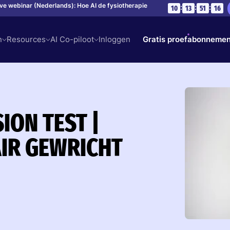
live webinar (Nederlands): Hoe AI de fysiotherapie
:
:
:
10
13
51
15
n
Resources
AI Co-piloot
Inloggen
Gratis proefabonnemen
ION TEST |
IR GEWRICHT