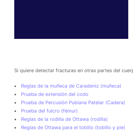
Si quiere detectar fracturas en otras partes del cuerp
Reglas de la muñeca de Caradeniz (muñeca)
Prueba de extensión del codo
Prueba de Percusión Pubiana Patelar (Cadera)
Prueba del fulcro (fémur)
Reglas de la rodilla de Ottawa (rodilla)
Reglas de Ottawa para el tobillo (tobillo y pie)