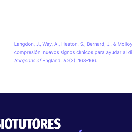
Langdon, J., Way, A., Heaton, S., Bernard, J., & Mollo
compresión: nuevos signos clínicos para ayudar al d
Surgeons of
England,
92
(2), 163-166.
SIOTUTORES