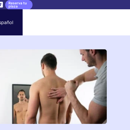
Reserva tu
6
plaza
spañol