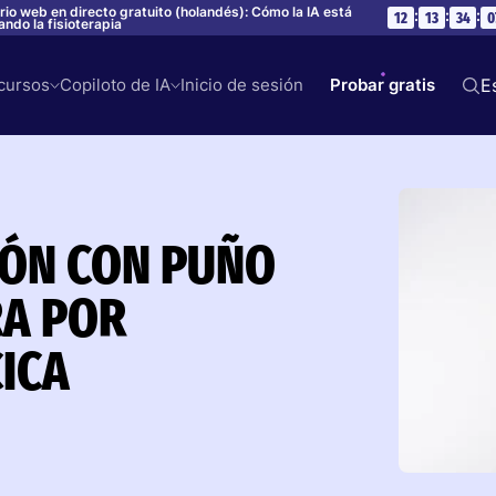
rio web en directo gratuito (holandés): Cómo la IA está
:
:
:
12
13
34
0
ndo la fisioterapia
cursos
Copiloto de IA
Inicio de sesión
Probar gratis
E
IÓN CON PUÑO
RA POR
ICA