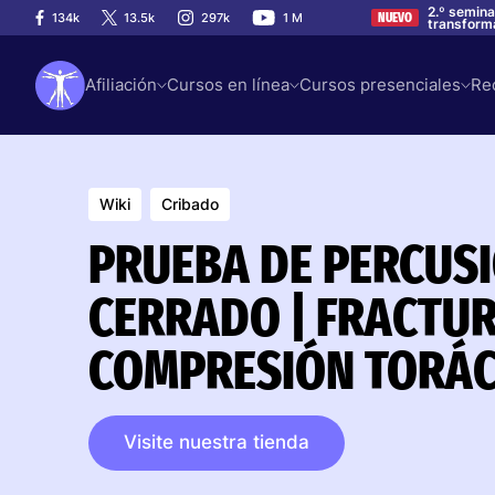
2.º semina
134k
13.5k
297k
1 M
NUEVO
transforma
Afiliación
Cursos en línea
Cursos presenciales
Re
Wiki
Cribado
PRUEBA DE PERCUS
CERRADO | FRACTU
COMPRESIÓN TORÁC
Visite nuestra tienda