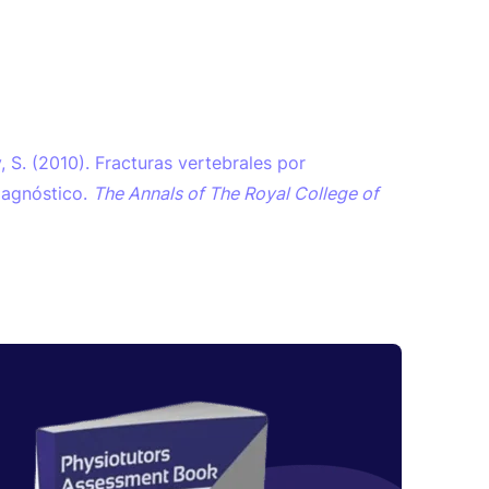
y, S. (2010). Fracturas vertebrales por
iagnóstico.
The Annals of The Royal College of