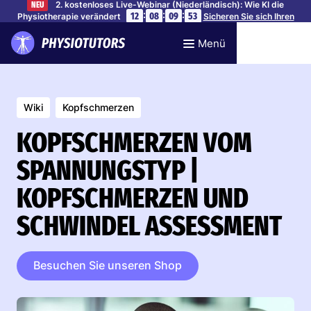
2. kostenloses Live-Webinar (Niederländisch): Wie KI die
NEU
:
:
:
12
08
09
52
Physiotherapie verändert
Sicheren Sie sich Ihren
Platz
Menü
Wiki
Kopfschmerzen
KOPFSCHMERZEN VOM
SPANNUNGSTYP |
KOPFSCHMERZEN UND
SCHWINDEL ASSESSMENT
Besuchen Sie unseren Shop