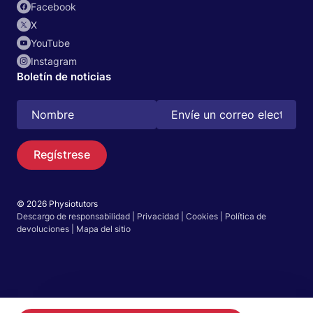
Facebook
X
YouTube
Instagram
Boletín de noticias
Regístrese
© 2026 Physiotutors
Descargo de responsabilidad
|
Privacidad
|
Cookies
|
Política de
devoluciones
|
Mapa del sitio
Buscar
ES
Ir a la aplicación