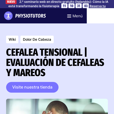
2.º seminario web en directo gratuito (holandés): Cómo la IA
NUEVO
:
:
:
11
10
31
02
está transformando la fisioterapia
Reserva tu
plaza
Menú
Wiki
Dolor De Cabeza
CEFALEA TENSIONAL |
EVALUACIÓN DE CEFALEAS
Y MAREOS
Visite nuestra tienda