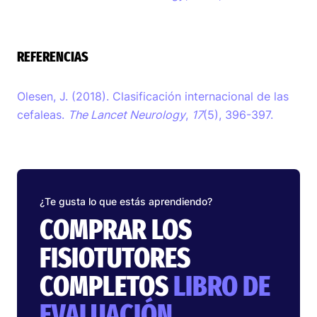
REFERENCIAS
Olesen, J. (2018). Clasificación internacional de las
cefaleas.
The Lancet Neurology
,
17
(5), 396-397.
¿Te gusta lo que estás aprendiendo?
COMPRAR LOS
FISIOTUTORES
COMPLETOS
LIBRO DE
EVALUACIÓN