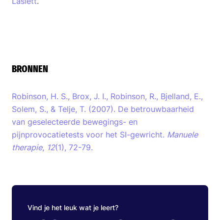
Laslett
.
BRONNEN
Robinson, H. S., Brox, J. I., Robinson, R., Bjelland, E.,
Solem, S., & Telje, T. (2007). De betrouwbaarheid
van geselecteerde bewegings- en
pijnprovocatietests voor het SI-gewricht.
Manuele
therapie
,
12
(1), 72-79.
Vind je het leuk wat je leert?