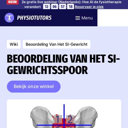
2e gratis live webinar (Nederlands): Hoe AI de fysiotherapie
NIEUW
:
:
:
12
06
57
17
verandert
Reserveer je plek
Menu
Wiki
Beoordeling Van Het SI-Gewricht
BEOORDELING VAN HET SI-
GEWRICHTSSPOOR
Bekijk onze winkel