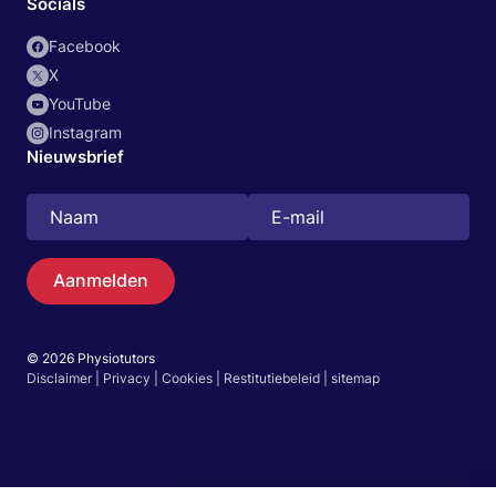
Socials
Facebook
X
YouTube
Instagram
Nieuwsbrief
Aanmelden
© 2026 Physiotutors
Zoeken
Disclaimer
|
Privacy
|
Cookies
|
Restitutiebeleid
|
sitemap
Nederlands
Ga naar de app