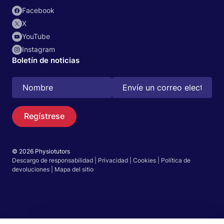
Facebook
X
YouTube
Instagram
Boletín de noticias
Regístrese
© 2026 Physiotutors
Descargo de responsabilidad
|
Privacidad
|
Cookies
|
Política de
Buscar
devoluciones
|
Mapa del sitio
Español
Ir a la aplicación