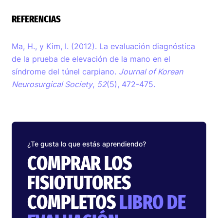
REFERENCIAS
Ma, H., y Kim, I. (2012). La evaluación diagnóstica
de la prueba de elevación de la mano en el
síndrome del túnel carpiano.
Journal of Korean
Neurosurgical Society
,
52
(5), 472-475.
¿Te gusta lo que estás aprendiendo?
COMPRAR LOS
FISIOTUTORES
COMPLETOS
LIBRO DE