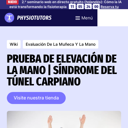
2.º seminario web en directo gratuito (holandés): Cómo la IA
NUEVO
:
:
:
11
05
24
00
está transformando la fisioterapia
Reserva tu
plaza
Menú
Wiki
Evaluación De La Muñeca Y La Mano
PRUEBA DE ELEVACIÓN DE
LA MANO | SÍNDROME DEL
TÚNEL CARPIANO
Visite nuestra tienda