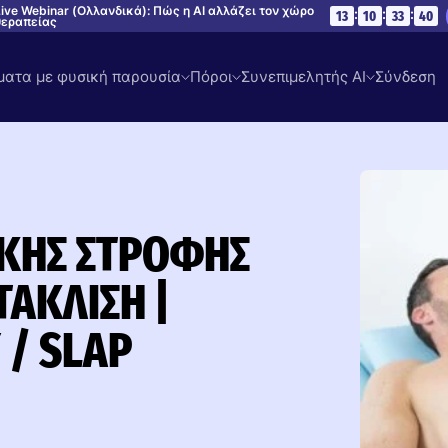
ive Webinar (Ολλανδικά): Πώς η AI αλλάζει τον χώρο
:
:
:
13
10
33
39
θεραπείας
ατα με φυσική παρουσία
Πόροι
Συνεπιμελητής AI
Σύνδεση
ΙΚΉΣ ΣΤΡΟΦΉΣ
ΆΚΛΙΣΗ |
 / SLAP