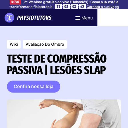
2º Webinar gratuito ao vivo (Holandês): Como a IA está a
NOVO
:
:
:
11
08
03
41
transformar a fisioterapia
Garanta a sua vaga
Menu
Wiki
Avaliação Do Ombro
TESTE DE COMPRESSÃO
PASSIVA | LESÕES SLAP
Confira nossa loja