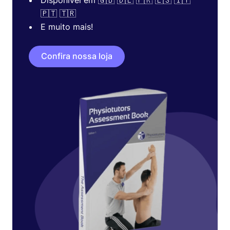
Disponível em 🇬🇧 🇩🇪 🇫🇷 🇪🇸 🇮🇹
🇵🇹 🇹🇷
E muito mais!
Confira nossa loja