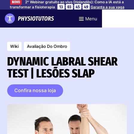
2º Webinar gratuito ao vivo (Holandês): Como a IA está a
NOVO
:
:
:
13
03
45
48
transformar a fisioterapia
Garanta a sua vaga
Menu
Wiki
Avaliação Do Ombro
DYNAMIC LABRAL SHEAR
TEST | LESÕES SLAP
Confira nossa loja