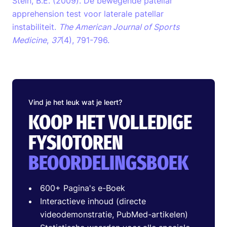
Stein, B.E. (2009). De bewegende patellar
apprehension test voor laterale patellar
instabiliteit.
The American Journal of Sports
Medicine
,
37
(4), 791-796.
Vind je het leuk wat je leert?
KOOP HET VOLLEDIGE
FYSIOTOREN
BEOORDELINGSBOEK
600+ Pagina's e-Boek
Interactieve inhoud (directe
videodemonstratie, PubMed-artikelen)