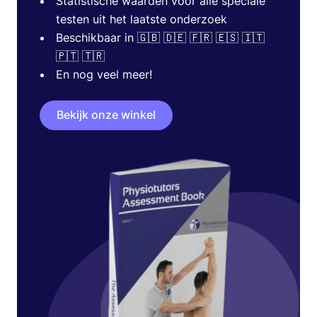
Statistische waarden voor alle speciale
testen uit het laatste onderzoek
Beschikbaar in 🇬🇧 🇩🇪 🇫🇷 🇪🇸 🇮🇹
🇵🇹 🇹🇷
En nog veel meer!
Bekijk onze winkel