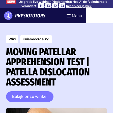
2e gratis live webinar (Nederlands): Hoe AI de fysiotherapie
NIEUW
:
:
:
11
13
22
22
verandert
Reserveer je plek
Menu
Wiki
Kniebeoordeling
MOVING PATELLAR
APPREHENSION TEST |
PATELLA DISLOCATION
ASSESSMENT
Bekijk onze winkel