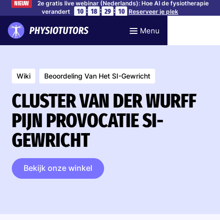
2e gratis live webinar (Nederlands): Hoe AI de fysiotherapie
NIEUW
:
:
:
10
18
29
10
verandert
Reserveer je plek
Menu
Wiki
Beoordeling Van Het SI-Gewricht
CLUSTER VAN DER WURFF
PIJN PROVOCATIE SI-
GEWRICHT
Bekijk onze winkel