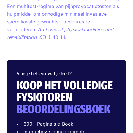
Een multitest-regime van pijnprovocatietesten als
hulpmiddel om onnodige minimaal invasieve
sacroiliacale gewrichtsprocedures te
verminderen.
Archives of physical medicine and
rehabilitation
,
87
(1), 10-14.
Vind je het leuk wat je leert?
KOOP HET VOLLEDIGE
FYSIOTOREN
BEOORDELINGSBOEK
600+ Pagina's e-Boek
Interactieve inhoud (directe