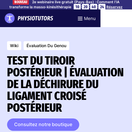
2e webinaire live gratuit (Pays-Bas) : Comment l’IA
NOUVEAU
:
:
:
10
20
40
24
transforme la masso-kinésithérapie
Réservez
votre place
Menu
Wiki
Évaluation Du Genou
TEST DU TIROIR
POSTÉRIEUR | ÉVALUATION
DE LA DÉCHIRURE DU
LIGAMENT CROISÉ
POSTÉRIEUR
Consultez notre boutique