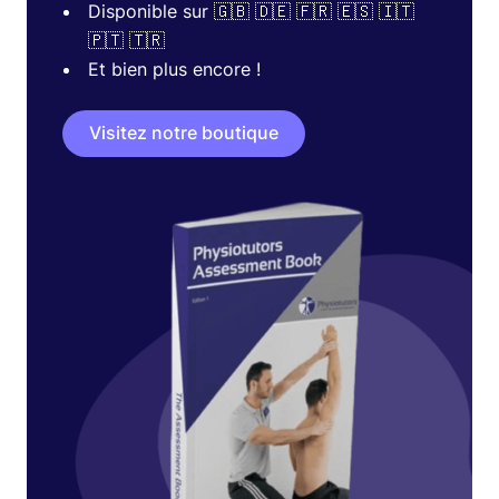
Disponible sur 🇬🇧 🇩🇪 🇫🇷 🇪🇸 🇮🇹
🇵🇹 🇹🇷
Et bien plus encore !
Visitez notre boutique