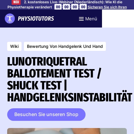
2. kostenloses Live-Webinar (Niederländisch): Wie KI die
NEU
:
:
:
00
00
00
00
Physiotherapie verändert
Sicheren Sie sich Ihren
Platz
Menü
Wiki
Bewertung Von Handgelenk Und Hand
LUNOTRIQUETRAL
BALLOTEMENT TEST /
SHUCK TEST |
HANDGELENKSINSTABILITÄT
Besuchen Sie unseren Shop