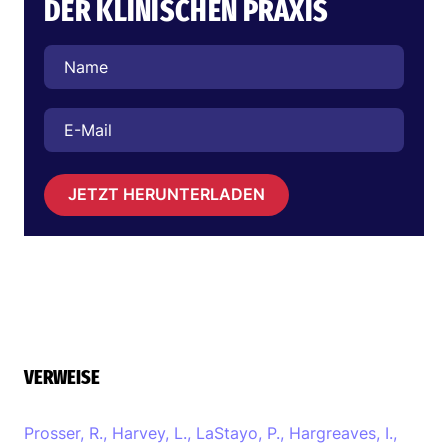
DER KLINISCHEN PRAXIS
JETZT HERUNTERLADEN
VERWEISE
Prosser, R., Harvey, L., LaStayo, P., Hargreaves, I.,