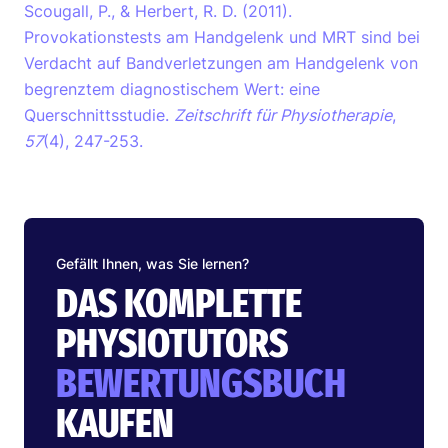
Scougall, P., & Herbert, R. D. (2011).
Provokationstests am Handgelenk und MRT sind bei
Verdacht auf Bandverletzungen am Handgelenk von
begrenztem diagnostischem Wert: eine
Querschnittsstudie.
Zeitschrift für Physiotherapie
,
57
(4), 247-253.
Gefällt Ihnen, was Sie lernen?
DAS KOMPLETTE
PHYSIOTUTORS
BEWERTUNGSBUCH
KAUFEN