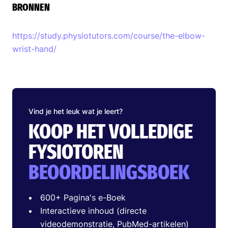
BRONNEN
https://study.physiotutors.com/course/the-elbow-
wrist-hand/
Vind je het leuk wat je leert?
KOOP HET VOLLEDIGE
FYSIOTOREN
BEOORDELINGSBOEK
600+ Pagina's e-Boek
Interactieve inhoud (directe
videodemonstratie, PubMed-artikelen)