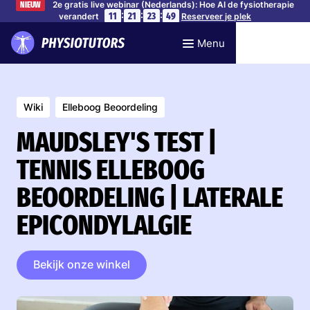
2e gratis live webinar (Nederlands): Hoe AI de fysiotherapie
NIEUW
:
:
:
11
21
23
49
verandert
Reserveer je plek
Menu
Wiki
Elleboog Beoordeling
MAUDSLEY'S TEST |
TENNIS ELLEBOOG
BEOORDELING | LATERALE
EPICONDYLALGIE
Bekijk onze winkel