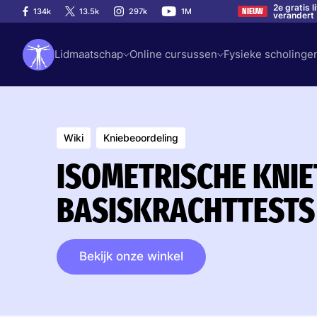
2e gratis 
134k
13.5k
297k
1M
NIEUW
verandert
Lidmaatschap
Online cursussen
Fysieke scholinge
Wiki
Kniebeoordeling
ISOMETRISCHE KNIE
BASISKRACHTTESTS
Bekijk onze winkel