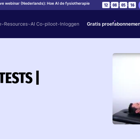
live webinar (Nederlands): Hoe AI de fysiotherapie
:
:
:
12
08
05
15
n
Resources
AI Co-piloot
Inloggen
Gratis proefabonnemen
TESTS |