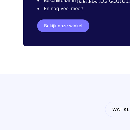
Beschikbaar in 🇬🇧 🇩🇪 🇫🇷 🇪🇸 🇮🇹
En nog veel meer!
Bekijk onze winkel
WAT KL