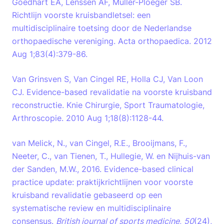
Goedhart EA, Lenssen AF, Muller-Ploeger SB.
Richtlijn voorste kruisbandletsel: een
multidisciplinaire toetsing door de Nederlandse
orthopaedische vereniging. Acta orthopaedica. 2012
Aug 1;83(4):379-86.
Van Grinsven S, Van Cingel RE, Holla CJ, Van Loon
CJ. Evidence-based revalidatie na voorste kruisband
reconstructie. Knie Chirurgie, Sport Traumatologie,
Arthroscopie. 2010 Aug 1;18(8):1128-44.
van Melick, N., van Cingel, R.E., Brooijmans, F.,
Neeter, C., van Tienen, T., Hullegie, W. en Nijhuis-van
der Sanden, M.W., 2016. Evidence-based clinical
practice update: praktijkrichtlijnen voor voorste
kruisband revalidatie gebaseerd op een
systematische review en multidisciplinaire
consensus.
British journal of sports medicine
,
50
(24),