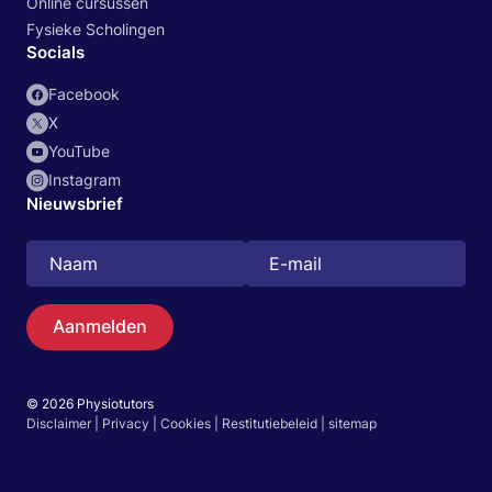
Online cursussen
Fysieke Scholingen
Socials
Facebook
X
YouTube
Instagram
Nieuwsbrief
Aanmelden
© 2026 Physiotutors
Zoeken
Disclaimer
|
Privacy
|
Cookies
|
Restitutiebeleid
|
sitemap
Nederlands