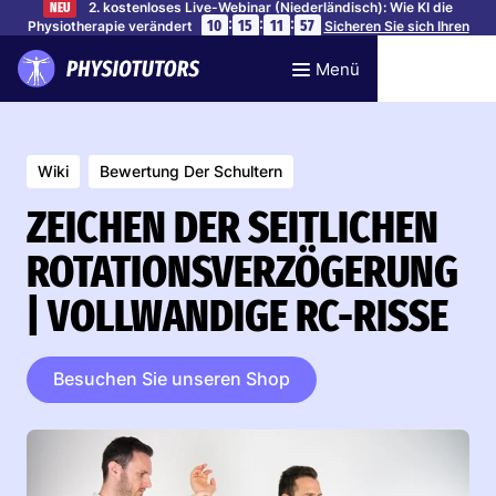
2. kostenloses Live-Webinar (Niederländisch): Wie KI die
NEU
:
:
:
10
15
11
56
Physiotherapie verändert
Sicheren Sie sich Ihren
Platz
Menü
Wiki
Bewertung Der Schultern
ZEICHEN DER SEITLICHEN
ROTATIONSVERZÖGERUNG
| VOLLWANDIGE RC-RISSE
Besuchen Sie unseren Shop