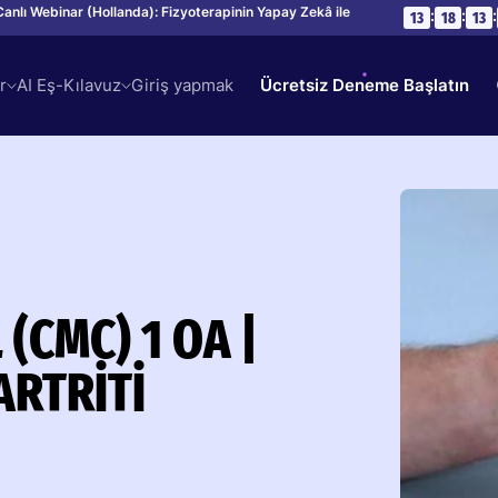
Canlı Webinar (Hollanda): Fizyoterapinin Yapay Zekâ ile
:
:
:
13
18
13
r
AI Eş-Kılavuz
Giriş yapmak
Ücretsiz Deneme Başlatın
CMC) 1 OA |
RTRITI