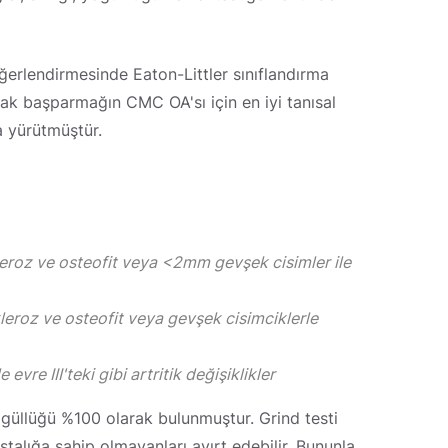
erlendirmesinde Eaton-Littler sınıflandırma
rarak başparmağın CMC OA'sı için en iyi tanısal
ma yürütmüştür.
leroz ve osteofit veya <2mm gevşek cisimler ile
leroz ve osteofit veya gevşek cisimciklerle
re III'teki gibi artritik değişiklikler
zgüllüğü %100 olarak bulunmuştur. Grind testi
talığa sahip olmayanları ayırt edebilir. Bununla