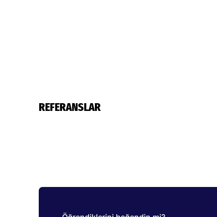
REFERANSLAR
Öğrendiklerini beğendin mi?