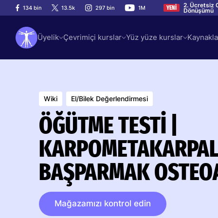
2. Ücretsiz 
134 bin
13.5k
297 bin
1M
YENİ
Dönüşümü
Üyelik
Çevrimiçi kurslar
Yüz yüze kurslar
Kaynakla
Wiki
El/Bilek Değerlendirmesi
ÖĞÜTME TESTI |
KARPOMETAKARPAL (
BAŞPARMAK OSTEOA
Mağazamızı kontrol edin