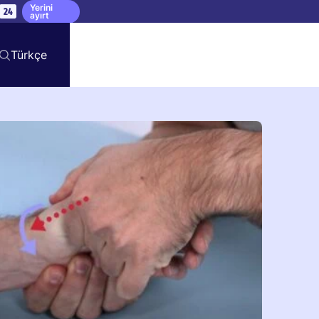
Yerini
23
ayırt
Türkçe