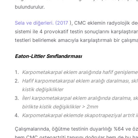
bulundurulur.
Sela ve diğerleri. (2017
), CMC eklemin radyolojik değ
sistemi ile 4 provokatif testin sonuçlarını karşılaştı
testleri belirlemek amacıyla karşılaştırmalı bir çalış
Eaton-Littler Sınıflandırması
Karpometakarpal eklem aralığında hafif genişleme
Hafif karpometakarpal eklem aralığı daralması, sk
kistik değişiklikler
İleri karpometakarpal eklem aralığında daralma, sk
birlikte kistik değişiklikler > 2mm
Karpometakarpal eklemde skapotrapeziyal artrit ile ev
Çalışmalarında, öğütme testinin duyarlılığı %64 ve ö
hem CMC osteoartriti tanısını doğrular hem de bu has