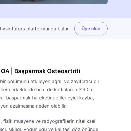
Physiotutors platformunda bulun
Üye olun
OA | Başparmak Osteoartriti
r bölümünü etkileyen ağrılı ve zayıflatıcı bir
r hem erkeklerde hem de kadınlarda %90'a
, başparmak hareketinde ilerleyici kayba,
on azalmasına neden olabilir.
 fizik muayene ve radyografilerin niteliksel
ngıcı, sıklığı, yoğunluğu ve kalitesi göz önünde