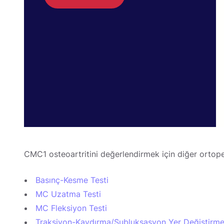
CMC1 osteoartritini değerlendirmek için diğer ortoped
Basınç-Kesme Testi
MC Uzatma Testi
MC Fleksiyon Testi
Traksiyon-Kaydırma/Subluksasyon Yer Değiştirme