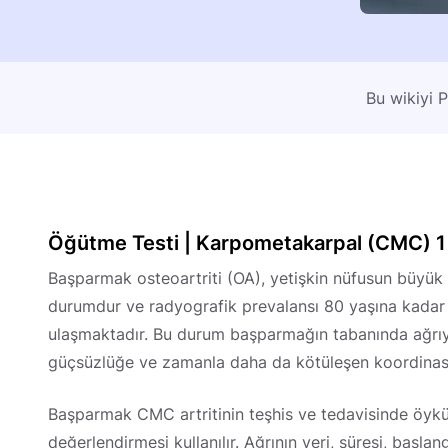
Bu wikiyi 
Öğütme Testi | Karpometakarpal (CMC) 1 
Başparmak osteoartriti (OA), yetişkin nüfusun büyük bi
durumdur ve radyografik prevalansı 80 yaşına kada
ulaşmaktadır. Bu durum başparmağın tabanında ağrıya
güçsüzlüğe ve zamanla daha da kötüleşen koordinasy
Başparmak CMC artritinin teşhis ve tedavisinde öykü,
değerlendirmesi kullanılır. Ağrının yeri, süresi, başla