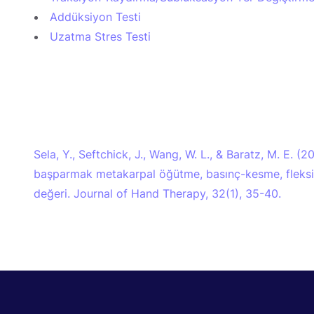
Addüksiyon Testi
Uzatma Stres Testi
Sela, Y., Seftchick, J., Wang, W. L., & Baratz, M. E. (
başparmak metakarpal öğütme, basınç-kesme, fleksiyon
değeri. Journal of Hand Therapy, 32(1), 35-40.