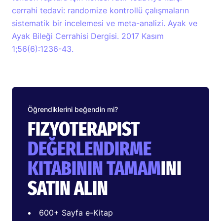
cerrahi tedavi: randomize kontrollü çalışmaların
sistematik bir incelemesi ve meta-analizi. Ayak ve
Ayak Bileği Cerrahisi Dergisi. 2017 Kasım
1;56(6):1236-43.
Öğrendiklerini beğendin mi?
FIZYOTERAPIST
DEĞERLENDIRME
KITABININ TAMAM
INI
SATIN ALIN
600+ Sayfa e-Kitap