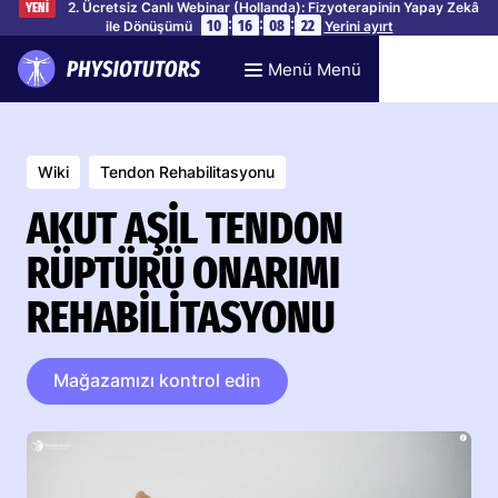
2. Ücretsiz Canlı Webinar (Hollanda): Fizyoterapinin Yapay Zekâ
YENİ
:
:
:
10
16
08
21
ile Dönüşümü
Yerini ayırt
Menü Menü
Wiki
Tendon Rehabilitasyonu
AKUT AŞIL TENDON
RÜPTÜRÜ ONARIMI
REHABILITASYONU
Mağazamızı kontrol edin