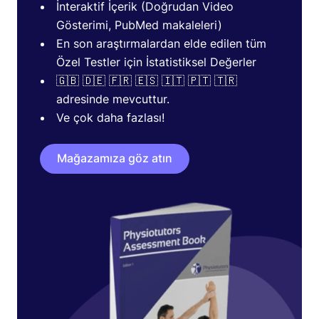
İnteraktif İçerik (Doğrudan Video
Gösterimi, PubMed makaleleri)
En son araştırmalardan elde edilen tüm
Özel Testler için İstatistiksel Değerler
🇬🇧 🇩🇪 🇫🇷 🇪🇸 🇮🇹 🇵🇹 🇹🇷
adresinde mevcuttur.
Ve çok daha fazlası!
Mağazamıza göz atın