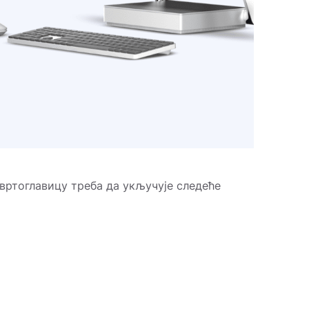
 вртоглавицу треба да укључује следеће