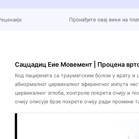
Пронађите овај вики на пл
Рецензије
Саццадиц Еие Мовемент | Процена врт
Код пацијената са трауматским болом у врату и
абнормалног цервикалног аферентног инпута чес
цервикалног зглоба, контроле покрета очију и п
очију описује брзе покрете очију ради промене т