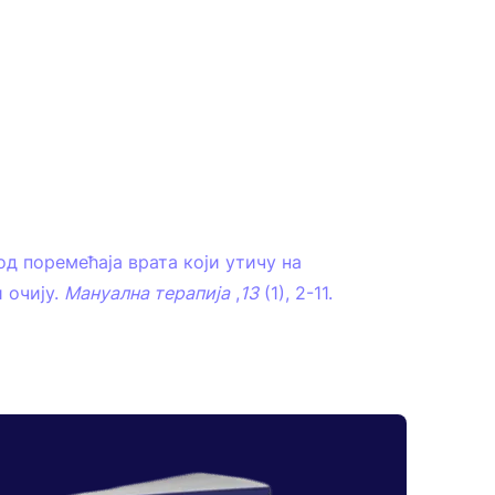
од поремећаја врата који утичу на
 очију.
Мануална терапија
,
13
(1), 2-11.