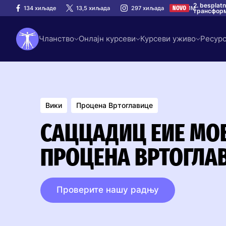
2. besplat
134 хиљаде
13,5 хиљада
297 хиљада
1M
NOVO
трансформ
Чланство
Онлајн курсеви
Курсеви уживо
Ресур
Вики
Процена Вртоглавице
САЦЦАДИЦ ЕИЕ МОВ
ПРОЦЕНА ВРТОГЛА
Проверите нашу радњу