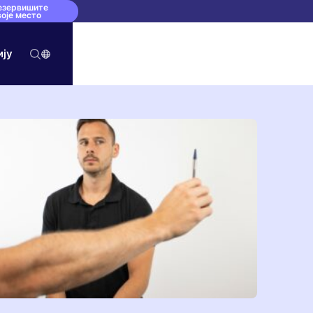
езервишите
воје место
ију