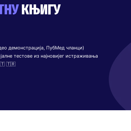
ТНУ
КЊИГУ
део демонстрација, ПубМед чланци)
јалне тестове из најновијег истраживања
🇹 🇹🇷