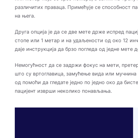
различитих праваца. Примећује се способност па
на њега.
Друга опција је да се две мете држе испред паци
стопе или 1 метар и на удаљености од око 12 ин
даје инструкција да брзо погледа од једне мете д
Немогућност да се задржи фокус на мети, прет
што су вртоглавица, замућење вида или мучнина
од помоћи да гледате једно по једно око да бис
пацијент изврши неколико понављања.