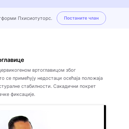
атформи Пхисиотуторс.
Постаните члан
оглавице
 цервикогеном вртоглавицом због
то се примећују недостаци осећаја положаја
остуралне стабилности.
Сакадични покрет
ачке фиксације.