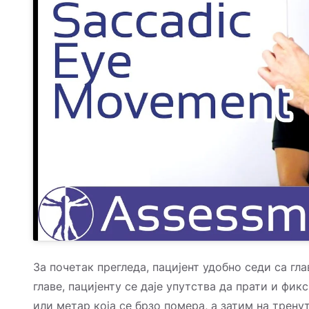
За почетак прегледа, пацијент удобно седи са г
главе, пацијенту се даје упутства да прати и фик
или метар која се брзо помера, а затим на трен