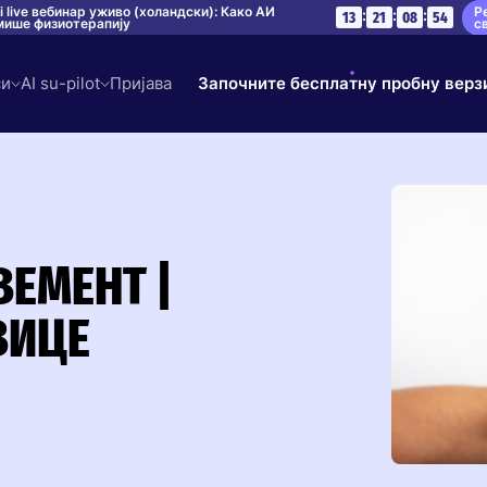
Р
ni live вебинар уживо (холандски): Како АИ
:
:
:
13
21
08
53
с
ише физиотерапију
си
AI su-pilot
Пријава
Започните бесплатну пробну верз
ЕМЕНТ |
ВИЦЕ