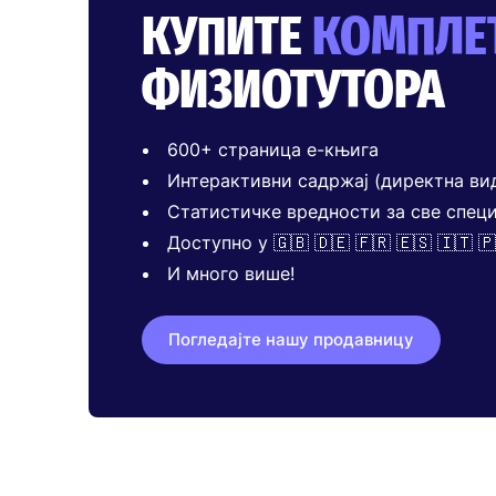
КУПИТЕ
КОМПЛЕ
ФИЗИОТУТОРА
600+ страница е-књига
Интерактивни садржај (директна ви
Статистичке вредности за све специ
Доступно у 🇬🇧 🇩🇪 🇫🇷 🇪🇸 🇮🇹 🇵
И много више!
Погледајте нашу продавницу