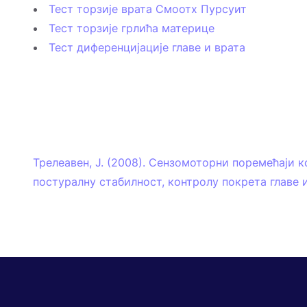
Тест торзије врата Смоотх Пурсуит
Тест торзије грлића материце
Тест диференцијације главе и врата
Трелеавен, Ј. (2008). Сензомоторни поремећаји к
постуралну стабилност, контролу покрета главе и