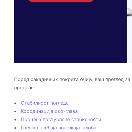
Поред сакадичних покрета очију, ваш преглед за
процене:
Стабилност погледа
Координација око-глава
Процена постуралне стабилности
Грешка осећаја положаја зглоба