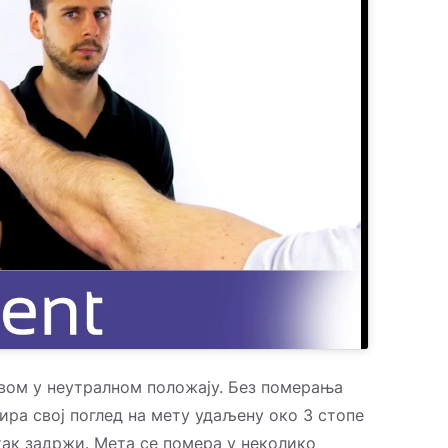
лавом у неутралном положају. Без померања
сира свој поглед на мету удаљену око 3 стопе
утак задржи. Мета се помера у неколико