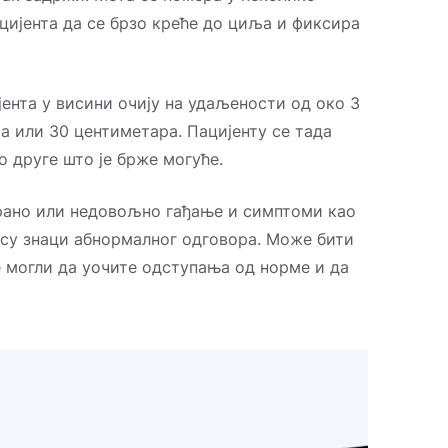
цијента да се брзо креће до циља и фиксира
јента у висини очију на удаљености од око 3
ча или 30 центиметара. Пацијенту се тада
о друге што је брже могуће.
ерано или недовољно гађање и симптоми као
 су знаци абнормалног одговора. Може бити
те могли да уочите одступања од норме и да