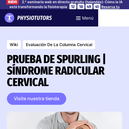
2.º seminario web en directo gratuito (holandés): Cómo la IA
NUEVO
:
:
:
12
18
49
40
está transformando la fisioterapia
Reserva tu
plaza
Menú
Wiki
Evaluación De La Columna Cervical
PRUEBA DE SPURLING |
SÍNDROME RADICULAR
CERVICAL
Visite nuestra tienda