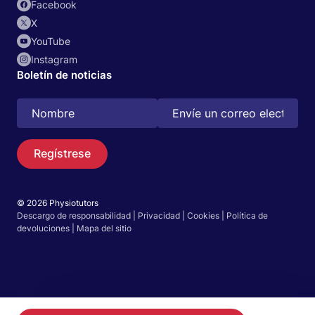
Facebook
X
YouTube
Instagram
Boletín de noticias
Regístrese
© 2026 Physiotutors
Descargo de responsabilidad
|
Privacidad
|
Cookies
|
Política de
Buscar
devoluciones
|
Mapa del sitio
Español
Ir a la aplicación