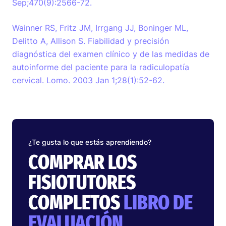
Sep;470(9):2566-72.
Wainner RS, Fritz JM, Irrgang JJ, Boninger ML,
Delitto A, Allison S. Fiabilidad y precisión
diagnóstica del examen clínico y de las medidas de
autoinforme del paciente para la radiculopatía
cervical. Lomo. 2003 Jan 1;28(1):52-62.
¿Te gusta lo que estás aprendiendo?
COMPRAR LOS
FISIOTUTORES
COMPLETOS
LIBRO DE
EVALUACIÓN