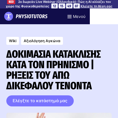
2ο δωρεάν Live Webinar (Ολλανδικά): Πώς η AI αλλάζει τον
ΝΕΟ
:
:
:
12
15
49
06
χώρο της Φυσικοθεραπείας
Κλείστε τη θέση σας
Μενού
Wiki
Αξιολόγηση Αγκώνα
ΔΟΚΙΜΑΣΊΑ ΚΑΤΆΚΛΙΣΗΣ
ΚΑΤΆ ΤΟΝ ΠΡΗΝΙΣΜΌ |
ΡΉΞΕΙΣ ΤΟΥ ΆΠΩ
ΔΙΚΕΦΆΛΟΥ ΤΈΝΟΝΤΑ
Ελέγξτε το κατάστημά μας