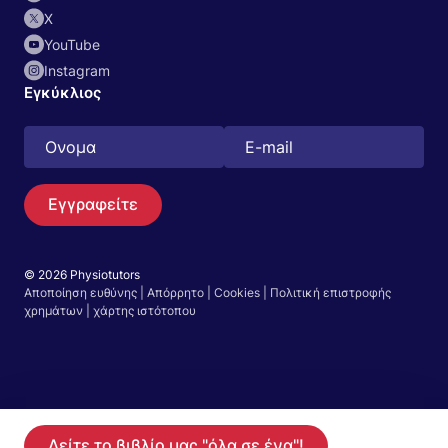
Χ
YouTube
Instagram
Εγκύκλιος
Εγγραφείτε
© 2026 Physiotutors
Αποποίηση ευθύνης
|
Απόρρητο
|
Cookies
|
Πολιτική επιστροφής
Αναζήτηση
χρημάτων
|
χάρτης ιστότοπου
Ελληνικά
Μεταβείτε στην εφαρμογή
Ξεκινήστε τη δωρεάν δοκιμή 14 ημερών στην
Δείτε το βιβλίο μας "όλα σε ένα"!
Γίνετε μέλος