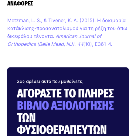
ΑΝΑΦΟΡΈΣ
Metzman, L. S., & Tivener, K. A. (2015). Η δοκιμασία
κατάκλισης-προσανατολισμού για τη ρήξη του άπω
δικεφάλου τένοντα.
American Journal of
Orthopedics (Belle Mead, NJ)
,
44
(10), E361-4.
Σας αρέσει αυτό που μαθαίνετε;
ΑΓΟΡΆΣΤΕ ΤΟ ΠΛΉΡΕΣ
ΒΙΒΛΊΟ ΑΞΙΟΛΌΓΗΣΗΣ
ΤΩΝ
ΦΥΣΙΟΘΕΡΑΠΕΥΤΏΝ