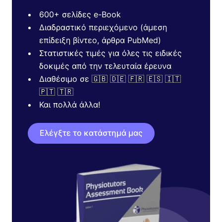
600+ σελίδες e-Book
Διαδραστικό περιεχόμενο (άμεση
επίδειξη βίντεο, άρθρα PubMed)
Στατιστικές τιμές για όλες τις ειδικές
δοκιμές από την τελευταία έρευνα
Διαθέσιμο σε 🇬🇧 🇩🇪 🇫🇷 🇪🇸 🇮🇹
🇵🇹 🇹🇷
Και πολλά άλλα!
Ελέγξτε το κατάστημά μας