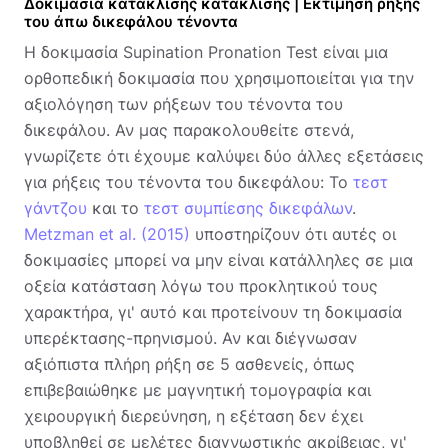
Δοκιμασία κατάκλισης κατάκλισης | Εκτίμηση ρήξης
του άπω δικεφάλου τένοντα
Η δοκιμασία Supination Pronation Test είναι μια
ορθοπεδική δοκιμασία που χρησιμοποιείται για την
αξιολόγηση των ρήξεων του τένοντα του
δικεφάλου. Αν μας παρακολουθείτε στενά,
γνωρίζετε ότι έχουμε καλύψει δύο άλλες εξετάσεις
για ρήξεις του τένοντα του δικεφάλου: Το
τεστ
γάντζου
και το
τεστ συμπίεσης δικεφάλων
.
Metzman et al. (2015)
υποστηρίζουν ότι αυτές οι
δοκιμασίες μπορεί να μην είναι κατάλληλες σε μια
οξεία κατάσταση λόγω του προκλητικού τους
χαρακτήρα, γι' αυτό και προτείνουν τη δοκιμασία
υπερέκτασης-πρηνισμού. Αν και διέγνωσαν
αξιόπιστα πλήρη ρήξη σε 5 ασθενείς, όπως
επιβεβαιώθηκε με μαγνητική τομογραφία και
χειρουργική διερεύνηση, η εξέταση δεν έχει
υποβληθεί σε μελέτες διαγνωστικής ακρίβειας, γι'