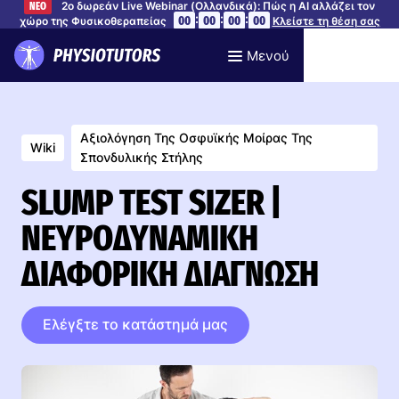
2ο δωρεάν Live Webinar (Ολλανδικά): Πώς η AI αλλάζει τον
ΝΕΟ
:
:
:
00
00
00
00
χώρο της Φυσικοθεραπείας
Κλείστε τη θέση σας
Μενού
Αξιολόγηση Της Οσφυϊκής Μοίρας Της
Wiki
Σπονδυλικής Στήλης
SLUMP TEST SIZER |
ΝΕΥΡΟΔΥΝΑΜΙΚΉ
ΔΙΑΦΟΡΙΚΉ ΔΙΆΓΝΩΣΗ
Ελέγξτε το κατάστημά μας