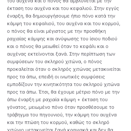
του αυχένα και ο πόνος θα αμβλύνεται με την
έκταση του αυχένα και του κεφαλιού. Στην εγγύς
έναρξη, θα δημιουργήσουμε ήπιο πόνο κατά την
κάμψη του κεφαλιού, του αυχένα και του κορμού,
ο πόνος θα είναι μέγιστος με την προσθήκη
ραχιαίας κάμψης και ανύψωσης του ίσιου ποδιού
και ο πόνος θα μειωθεί όταν το κεφάλι και ο
αυχένας εκτείνονται ξανά. Στην περίπτωση των
συμφύσεων του σκληρού χιτώνα, ο πόνος
προκαλείται όταν ο σκληρός χιτώνας μετακινείται
προς τα άπω, επειδή οι ινωτικές συμφύσεις
εμποδίζουν την κινητικότητα του σκληρού χιτώνα
προς τα άπω. Έτσι, θα έχουμε μέτριο πόνο με την
άπω έναρξη με ραχιαία κάμψη + έκταση του
γόνατος, μειωμένο πόνο όταν προσθέσουμε το
τράβηγμα του πηγουνιού, την κάμψη του αυχένα
και την πτώση του κορμού, καθώς το σκληρό
χιτώνιο μετακινείται ξανά κρανιακά και δεν θα