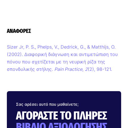
ΑΝΑΦΟΡΈΣ
Sizer Jr, P. S., Phelps, V., Dedrick, G., & Matthijs, O.
(2002). Διαφορική διάγνωση και αντιμετώπιση του
πόνου που σχετίζεται με τη νευρική ρίζα της
σπονδυλικής στήλης.
Pain Practice
,
2
(2), 98-121.
Σας αρέσει αυτό που μαθαίνετε;
ΑΓΟΡΆΣΤΕ ΤΟ ΠΛΉΡΕΣ
ΒΙΒΛΊΟ ΑΞΙΟΛΌΓΗΣΗΣ