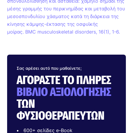
σπονδυλολίσθηση και αστάθεια: χαμηλό σημάδι της
μέσης γραμμής του περικνημίδας και μεταβολή του
μεσοσπονδυλίου χάσματος κατά τη διάρκεια της
κίνησης κάμψης-έκτασης της οσφυϊκής
μοίρας. BMC musculoskeletal disorders, 16(1), 1-6.
Σας αρέσει αυτό που μαθαίνετε;
ΑΓΟΡΆΣΤΕ ΤΟ ΠΛΉΡΕΣ
ΒΙΒΛΊΟ ΑΞΙΟΛΌΓΗΣΗΣ
ΤΩΝ
ΦΥΣΙΟΘΕΡΑΠΕΥΤΏΝ
600+ σελίδες e-Book