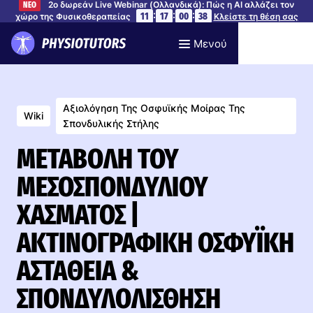
2ο δωρεάν Live Webinar (Ολλανδικά): Πώς η AI αλλάζει τον
ΝΕΟ
:
:
:
11
17
00
37
χώρο της Φυσικοθεραπείας
Κλείστε τη θέση σας
Μενού
Αξιολόγηση Της Οσφυϊκής Μοίρας Της
Wiki
Σπονδυλικής Στήλης
ΜΕΤΑΒΟΛΉ ΤΟΥ
ΜΕΣΟΣΠΟΝΔΥΛΊΟΥ
ΧΆΣΜΑΤΟΣ |
ΑΚΤΙΝΟΓΡΑΦΙΚΉ ΟΣΦΥΪΚΉ
ΑΣΤΆΘΕΙΑ &
ΣΠΟΝΔΥΛΟΛΊΣΘΗΣΗ