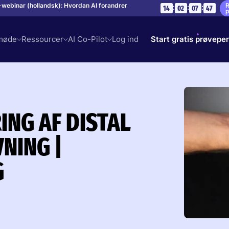
R
ve-webinar (hollandsk): Hvordan AI forandrer
:
:
:
14
02
07
46
p
mmøde
Ressourcer
AI Co-Pilot
Log ind
Start gratis prøvepe
ING AF DISTAL
NING |
G