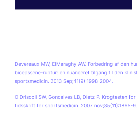
Devereaux MW, ElMaraghy AW. Forbedring af den hurt
bicepssene-ruptur: en nuanceret tilgang til den klini
sportsmedicin. 2013 Sep;41(9):1998-2004.
O'Driscoll SW, Goncalves LB, Dietz P. Krogtesten for
tidsskrift for sportsmedicin. 2007 nov;35(11):1865-9.