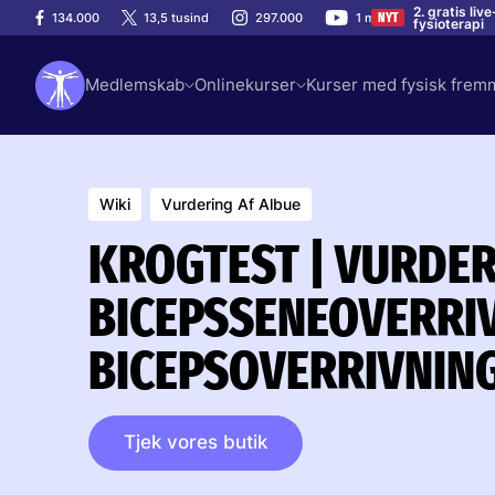
2. gratis li
134.000
13,5 tusind
297.000
1 mio.
NYT
fysioterapi
Medlemskab
Onlinekurser
Kurser med fysisk fre
Wiki
Vurdering Af Albue
KROGTEST | VURDER
BICEPSSENEOVERRIV
BICEPSOVERRIVNIN
Tjek vores butik