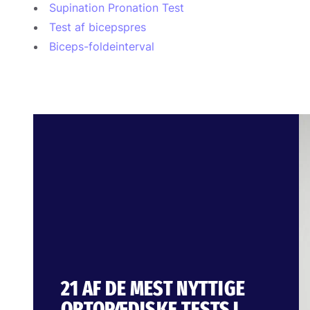
Supination Pronation Test
Test af bicepspres
Biceps-foldeinterval
21 AF DE MEST NYTTIGE
ORTOPÆDISKE TESTS I