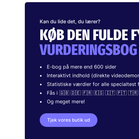
Kan du lide det, du lærer?
KØB DEN FULDE 
VURDERINGSBOG
E-bog på mere end 600 sider
Interaktivt indhold (direkte videodemo
Statistiske værdier for alle specialtest
Fås i 🇬🇧 🇩🇪 🇫🇷 🇪🇸 🇮🇹 🇵🇹 🇹🇷
Og meget mere!
Tjek vores butik ud