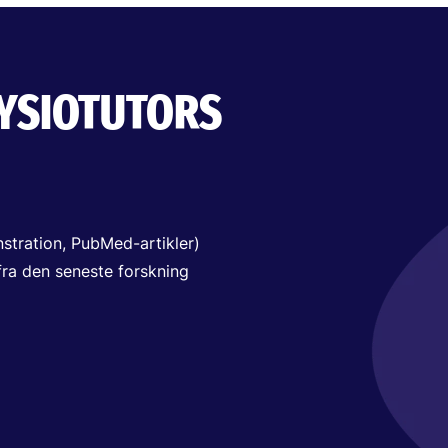
FYSIOTUTORS
nstration, PubMed-artikler)
 fra den seneste forskning