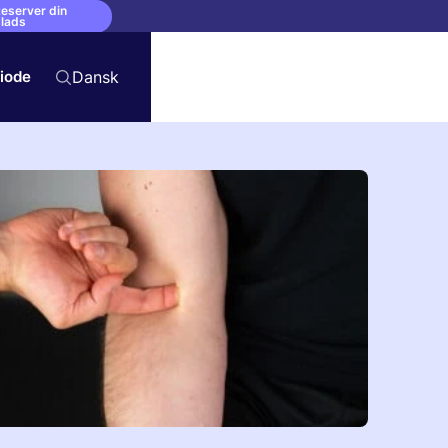
eserver din
lads
riode
Dansk