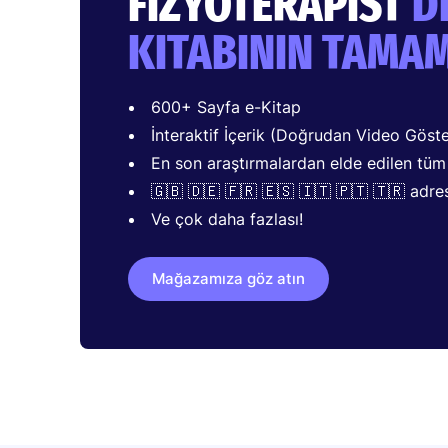
FIZYOTERAPIST
D
KITABININ TAMA
600+ Sayfa e-Kitap
İnteraktif İçerik (Doğrudan Video Göst
En son araştırmalardan elde edilen tüm Ö
🇬🇧 🇩🇪 🇫🇷 🇪🇸 🇮🇹 🇵🇹 🇹🇷 adre
Ve çok daha fazlası!
Mağazamıza göz atın