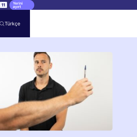
Yerini
10
ayırt
Türkçe