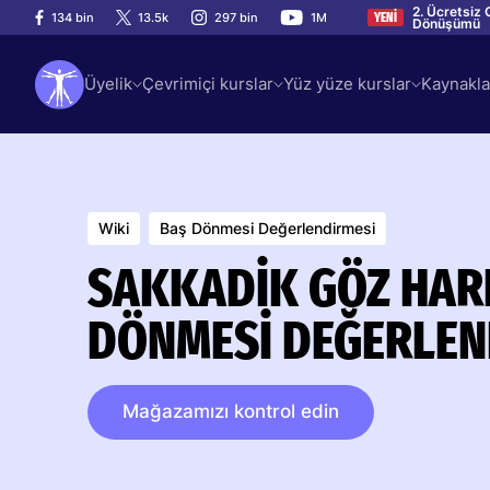
2. Ücretsiz 
134 bin
13.5k
297 bin
1M
YENİ
Dönüşümü
Üyelik
Çevrimiçi kurslar
Yüz yüze kurslar
Kaynakla
Wiki
Baş Dönmesi Değerlendirmesi
SAKKADIK GÖZ HARE
DÖNMESI DEĞERLEN
Mağazamızı kontrol edin