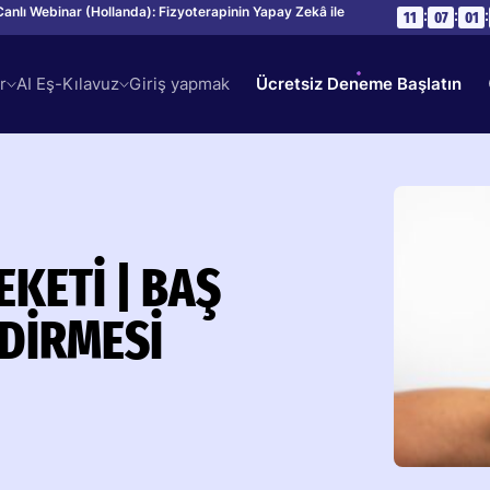
Canlı Webinar (Hollanda): Fizyoterapinin Yapay Zekâ ile
:
:
:
11
07
01
r
AI Eş-Kılavuz
Giriş yapmak
Ücretsiz Deneme Başlatın
KETI | BAŞ
DIRMESI