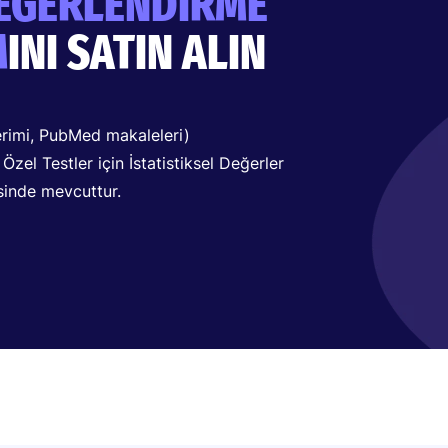
EĞERLENDIRME
M
INI SATIN ALIN
erimi, PubMed makaleleri)
zel Testler için İstatistiksel Değerler
sinde mevcuttur.