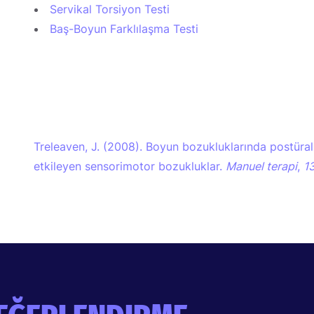
Servikal Torsiyon Testi
Baş-Boyun Farklılaşma Testi
Treleaven, J. (2008). Boyun bozukluklarında postüral 
etkileyen sensorimotor bozukluklar.
Manuel terapi
,
1