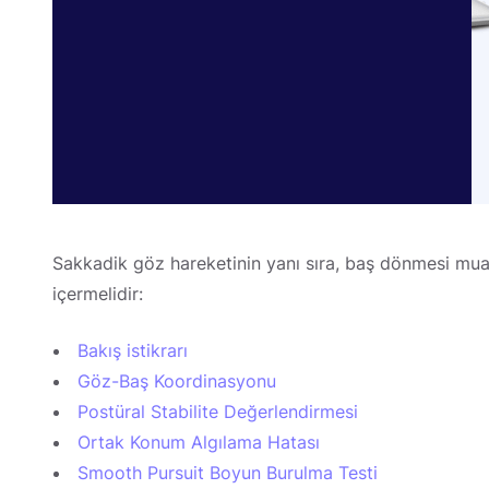
Sakkadik göz hareketinin yanı sıra, baş dönmesi mua
içermelidir:
Bakış istikrarı
Göz-Baş Koordinasyonu
Postüral Stabilite Değerlendirmesi
Ortak Konum Algılama Hatası
Smooth Pursuit Boyun Burulma Testi