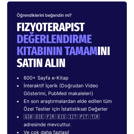
Öğrendiklerini beğendin mi?
FIZYOTERAPIST
DEĞERLENDIRME
KITABININ TAMAM
INI
SATIN ALIN
600+ Sayfa e-Kitap
İnteraktif İçerik (Doğrudan Video
Gösterimi, PubMed makaleleri)
En son araştırmalardan elde edilen tüm
Özel Testler için İstatistiksel Değerler
🇬🇧 🇩🇪 🇫🇷 🇪🇸 🇮🇹 🇵🇹 🇹🇷
adresinde mevcuttur.
Ve çok daha fazlası!