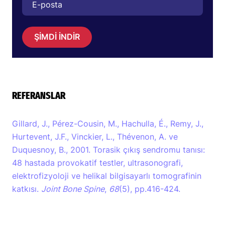
ŞİMDİ İNDİR
REFERANSLAR
Gillard, J., Pérez-Cousin, M., Hachulla, É., Remy, J.,
Hurtevent, J.F., Vinckier, L., Thévenon, A. ve
Duquesnoy, B., 2001. Torasik çıkış sendromu tanısı:
48 hastada provokatif testler, ultrasonografi,
elektrofizyoloji ve helikal bilgisayarlı tomografinin
katkısı.
Joint Bone Spine
,
68
(5), pp.416-424.