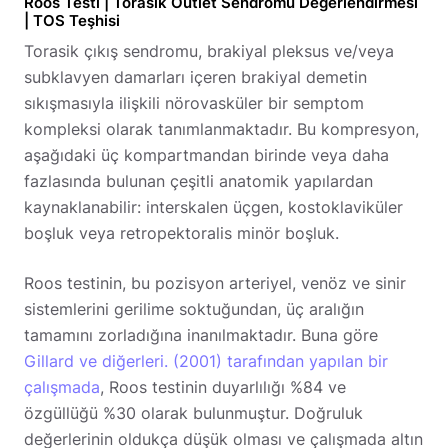
Roos Testi | Torasik Outlet Sendromu Değerlendirmesi
| TOS Teşhisi
Torasik çıkış sendromu, brakiyal pleksus ve/veya
subklavyen damarları içeren brakiyal demetin
sıkışmasıyla ilişkili nörovasküler bir semptom
kompleksi olarak tanımlanmaktadır. Bu kompresyon,
aşağıdaki üç kompartmandan birinde veya daha
fazlasında bulunan çeşitli anatomik yapılardan
kaynaklanabilir: interskalen üçgen, kostoklaviküler
boşluk veya retropektoralis minör boşluk.
Roos testinin, bu pozisyon arteriyel, venöz ve sinir
sistemlerini gerilime soktuğundan, üç aralığın
tamamını zorladığına inanılmaktadır. Buna göre
Gillard ve diğerleri. (2001) tarafından yapılan bir
çalışmada
, Roos testinin duyarlılığı %84 ve
özgüllüğü %30 olarak bulunmuştur. Doğruluk
değerlerinin oldukça düşük olması ve çalışmada altın