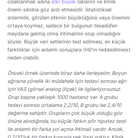
odaklanmak adına
etki büyük
lüklerini ve klinik
önemi sıklıkla göz ardı etmesidir. İstatistiksel
anlamlılık, görülen etkinin büyüklüğünü veya önemini
ortaya koymaz; sadece bir bulgunun tesadüfen
meydana gelmiş olma ihtimalinin olup olmadığını
söyler. Büyük veri setlerinin test edilmesi, en küçük
farklılıklar için anlamlı sonuçlara (H0'ın reddedilmesi)
neden olabilir.
Önceki örnek üzerinde biraz daha ilerleyelim. Boyun
ağrısına yönelik iki müdahale için tedavi sonrası ağrı
için VAS (görsel analog ölçek) ile ilgileniyorsunuz.
Grup başına yaklaşık 1000 hastanız var. A grubu
tedavi sonrası ortalama 2,2/10, B grubu ise 2,4/10
değerine sahiptir. Grupların çok büyük olduğu göz
önüne alındığında, bu küçük farkın sıfır hipotez testi
ile anlamlı bir farka yol açma ihtimali vardır. Ancak,
0,2/10'luk bir farkın konuyla pek ilgisi yoktur. Klinik