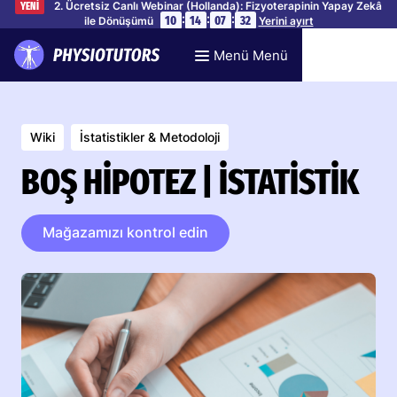
2. Ücretsiz Canlı Webinar (Hollanda): Fizyoterapinin Yapay Zekâ
YENİ
:
:
:
10
14
07
31
ile Dönüşümü
Yerini ayırt
Menü Menü
Wiki
İstatistikler & Metodoloji
BOŞ HIPOTEZ | İSTATISTIK
Mağazamızı kontrol edin