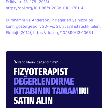
Psikiyatri 18, 178 (2018).
https://doi.org/10.1186/s12888-018-1761-4
Burnhamm ve Anderson, P değerleri yalnızca bir
kanıt göstergesidir: 20- vs. 21. yüzyıl istatistik bilimi.
Ekoloji (2014), https://doi.org/10.1890/13-1066.1
Öğrendiklerini beğendin mi?
FIZYOTERAPIST
DEĞERLENDIRME
KITABININ TAMAM
INI
SATIN ALIN