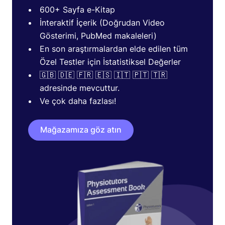
600+ Sayfa e-Kitap
İnteraktif İçerik (Doğrudan Video
Gösterimi, PubMed makaleleri)
En son araştırmalardan elde edilen tüm
Özel Testler için İstatistiksel Değerler
🇬🇧 🇩🇪 🇫🇷 🇪🇸 🇮🇹 🇵🇹 🇹🇷
adresinde mevcuttur.
Ve çok daha fazlası!
Mağazamıza göz atın