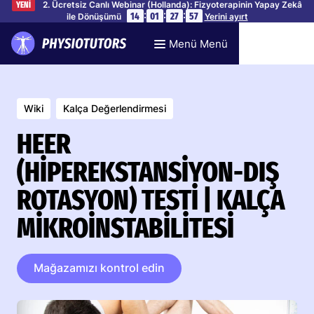
2. Ücretsiz Canlı Webinar (Hollanda): Fizyoterapinin Yapay Zekâ
YENİ
:
:
:
14
01
27
56
ile Dönüşümü
Yerini ayırt
Menü Menü
Wiki
Kalça Değerlendirmesi
HEER
(HIPEREKSTANSIYON-DIŞ
ROTASYON) TESTI | KALÇA
MIKROINSTABILITESI
Mağazamızı kontrol edin