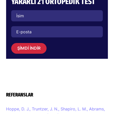
YARARLI 21 ORTOPEDIK TEST
ŞİMDİ İNDİR
REFERANSLAR
Hoppe, D. J., Truntzer, J. N., Shapiro, L. M., Abrams,