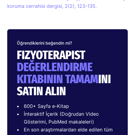
koruma cerrahisi dergisi, 2(2), 123-135.
Öğrendiklerini beğendin mi?
FIZYOTERAPIST
DEĞERLENDIRME
KITABININ TAMAM
INI
SATIN ALIN
600+ Sayfa e-Kitap
İnteraktif İçerik (Doğrudan Video
Gösterimi, PubMed makaleleri)
En son araştırmalardan elde edilen tüm