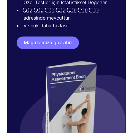
Özel Testler için İstatistiksel Değerler
🇬🇧 🇩🇪 🇫🇷 🇪🇸 🇮🇹 🇵🇹 🇹🇷
adresinde mevcuttur.
Ve çok daha fazlası!
Mağazamıza göz atın