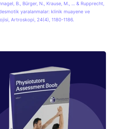
agel, B., Bürger, N., Krause, M., ... & Rupprecht,
ndesmotik yaralanmalar: klinik muayene ve
jisi, Artroskopi, 24(4), 1180-1186.