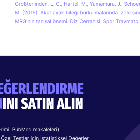
Großterlinden, L. G., Hartel, M., Yamamura, J., Schoenn
M. (2016). Akut ayak bileği burkulmalarında izole si
MRG'nin tanısal önemi. Diz Cerrahisi, Spor Travmatolo
EĞERLENDIRME
M
INI SATIN ALIN
erimi, PubMed makaleleri)
zel Testler için İstatistiksel Değerler