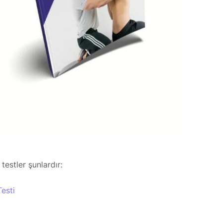
estler şunlardır:
Testi