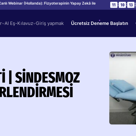
Canlı Webinar (Hollanda): Fizyoterapinin Yapay Zekâ ile
:
:
:
11
10
13
r
AI Eş-Kılavuz
Giriş yapmak
Ücretsiz Deneme Başlatın
I | SINDESMOZ
RLENDIRMESI