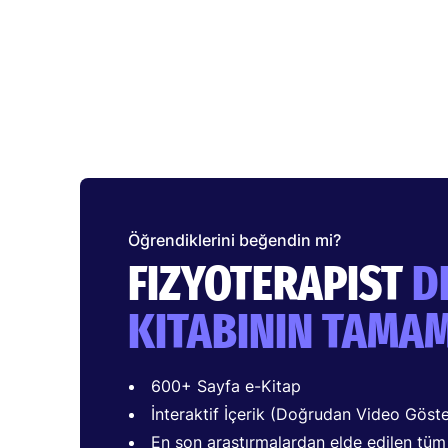
Öğrendiklerini beğendin mi?
FIZYOTERAPIST
D
KITABININ TAMA
600+ Sayfa e-Kitap
İnteraktif İçerik (Doğrudan Video Göst
En son araştırmalardan elde edilen tüm Ö