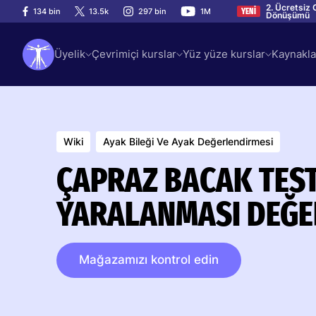
2. Ücretsiz 
134 bin
13.5k
297 bin
1M
YENİ
Dönüşümü
Üyelik
Çevrimiçi kurslar
Yüz yüze kurslar
Kaynakla
Wiki
Ayak Bileği Ve Ayak Değerlendirmesi
ÇAPRAZ BACAK TEST
YARALANMASI DEĞE
Mağazamızı kontrol edin