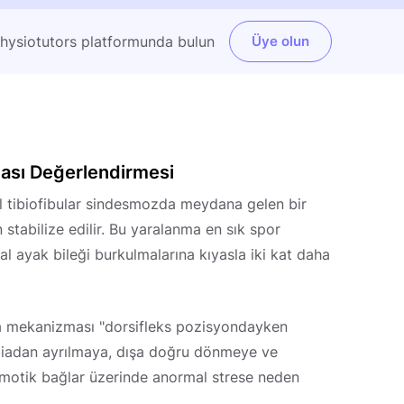
Physiotutors platformunda bulun
Üye olun
ası Değerlendirmesi
l tibiofibular sindesmozda meydana gelen bir
stabilize edilir. Bu yaralanma en sık spor
 ayak bileği burkulmalarına kıyasla iki kat daha
a mekanizması "dorsifleks pozisyondayken
tibiadan ayrılmaya, dışa doğru dönmeye ve
smotik bağlar üzerinde anormal strese neden