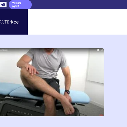
Yerini
44
ayırt
Türkçe