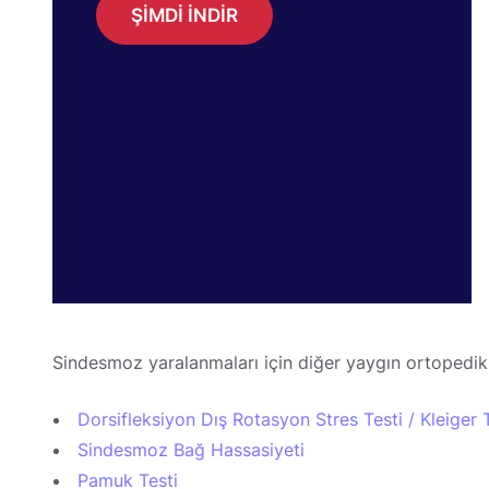
ŞİMDİ İNDİR
Sindesmoz yaralanmaları için diğer yaygın ortopedik t
Dorsifleksiyon Dış Rotasyon Stres Testi / Kleiger 
Sindesmoz Bağ Hassasiyeti
Pamuk Testi