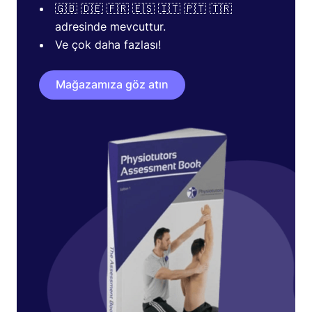
🇬🇧 🇩🇪 🇫🇷 🇪🇸 🇮🇹 🇵🇹 🇹🇷
adresinde mevcuttur.
Ve çok daha fazlası!
Mağazamıza göz atın