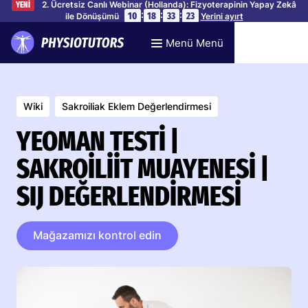
2. Ücretsiz Canlı Webinar (Hollanda): Fizyoterapinin Yapay Zekâ
YENİ
:
:
:
10
18
33
22
ile Dönüşümü
Yerini ayırt
Menü Menü
Wiki
Sakroiliak Eklem Değerlendirmesi
YEOMAN TESTI |
SAKROILIIT MUAYENESI |
SIJ DEĞERLENDIRMESI
Mağazamızı kontrol edin