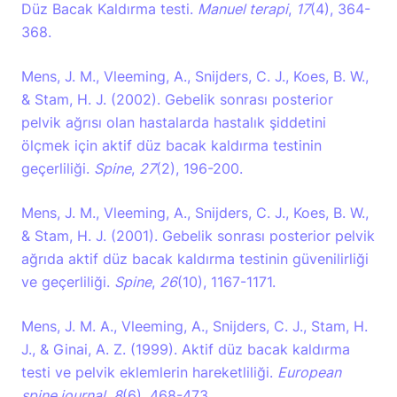
Düz Bacak Kaldırma testi.
Manuel terapi
,
17
(4), 364-
368.
Mens, J. M., Vleeming, A., Snijders, C. J., Koes, B. W.,
& Stam, H. J. (2002). Gebelik sonrası posterior
pelvik ağrısı olan hastalarda hastalık şiddetini
ölçmek için aktif düz bacak kaldırma testinin
geçerliliği.
Spine
,
27
(2), 196-200.
Mens, J. M., Vleeming, A., Snijders, C. J., Koes, B. W.,
& Stam, H. J. (2001). Gebelik sonrası posterior pelvik
ağrıda aktif düz bacak kaldırma testinin güvenilirliği
ve geçerliliği.
Spine
,
26
(10), 1167-1171.
Mens, J. M. A., Vleeming, A., Snijders, C. J., Stam, H.
J., & Ginai, A. Z. (1999). Aktif düz bacak kaldırma
testi ve pelvik eklemlerin hareketliliği.
European
spine journal
,
8
(6), 468-473.