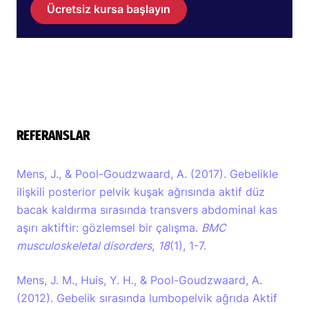
Ücretsiz kursa başlayın
REFERANSLAR
Mens, J., & Pool-Goudzwaard, A. (2017). Gebelikle
ilişkili posterior pelvik kuşak ağrısında aktif düz
bacak kaldırma sırasında transvers abdominal kas
aşırı aktiftir: gözlemsel bir çalışma.
BMC
musculoskeletal disorders
,
18
(1), 1-7.
Mens, J. M., Huis, Y. H., & Pool-Goudzwaard, A.
(2012). Gebelik sırasında lumbopelvik ağrıda Aktif