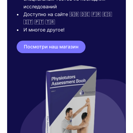
исследований
Доступно на сайте 🇬🇧 🇩🇪 🇫🇷 🇪🇸
🇮🇹 🇵🇹 🇹🇷
И многое другое!
Посмотри наш магазин