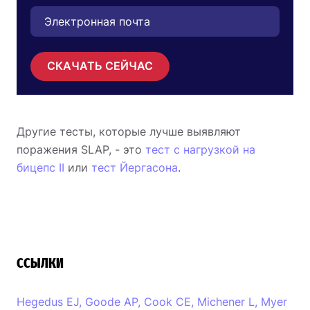
СКАЧАТЬ СЕЙЧАС
Другие тесты, которые лучше выявляют
поражения SLAP, - это
тест с нагрузкой на
бицепс II
или
тест Йергасона
.
ССЫЛКИ
Hegedus EJ, Goode AP, Cook CE, Michener L, Myer