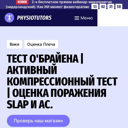
2-е бесплатное прямое вебинар-мероприятие
НОВОЕ
:
:
:
13
02
31
57
(нидерландский): Как ИИ меняет физиотерапию
Забронируйте место
Меню
Вики
Оценка Плеча
ТЕСТ О'БРАЙЕНА |
АКТИВНЫЙ
КОМПРЕССИОННЫЙ ТЕСТ
| ОЦЕНКА ПОРАЖЕНИЯ
SLAP И AC.
Проверь наш магазин