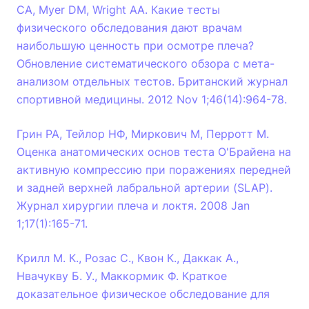
CA, Myer DM, Wright AA. Какие тесты
физического обследования дают врачам
наибольшую ценность при осмотре плеча?
Обновление систематического обзора с мета-
анализом отдельных тестов. Британский журнал
спортивной медицины. 2012 Nov 1;46(14):964-78.
Грин РА, Тейлор НФ, Миркович М, Перротт М.
Оценка анатомических основ теста О'Брайена на
активную компрессию при поражениях передней
и задней верхней лабральной артерии (SLAP).
Журнал хирургии плеча и локтя. 2008 Jan
1;17(1):165-71.
Крилл М. К., Розас С., Квон К., Даккак А.,
Нвачукву Б. У., Маккормик Ф. Краткое
доказательное физическое обследование для