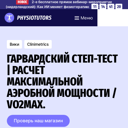
2-е бесплатное прямое вебинар-мероприятие
НОВОЕ
:
:
:
11
14
41
19
(нидерландский): Как ИИ меняет физиотерапию
Забронируйте место
Меню
Вики
Clinimetrics
ГАРВАРДСКИЙ СТЕП-ТЕСТ
| РАСЧЕТ
МАКСИМАЛЬНОЙ
АЭРОБНОЙ МОЩНОСТИ /
VO2MAX.
Проверь наш магазин