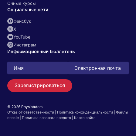
Очные курсы
Социальные сети
Фейсбук
X
YouTube
Инстаграм
Информационный бюллетень
Зарегистрироваться
© 2026 Physiotutors
Поиск
Отказ от ответственности
|
Политика конфиденциальности
|
Файлы
EN
cookie
|
Политика возврата средств
|
Карта сайта