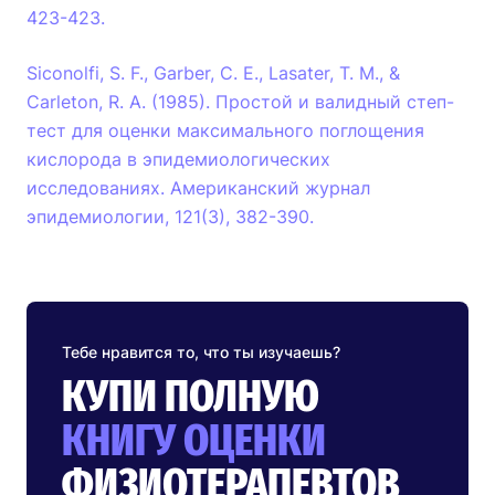
423-423.
Siconolfi, S. F., Garber, C. E., Lasater, T. M., &
Carleton, R. A. (1985). Простой и валидный степ-
тест для оценки максимального поглощения
кислорода в эпидемиологических
исследованиях. Американский журнал
эпидемиологии, 121(3), 382-390.
Тебе нравится то, что ты изучаешь?
КУПИ ПОЛНУЮ
КНИГУ ОЦЕНКИ
ФИЗИОТЕРАПЕВТОВ