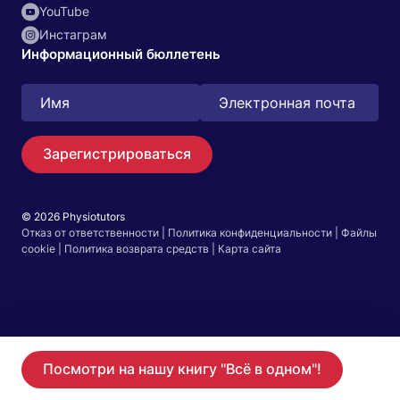
YouTube
Инстаграм
Информационный бюллетень
Зарегистрироваться
© 2026 Physiotutors
Поиск
Отказ от ответственности
|
Политика конфиденциальности
|
Файлы
EN
cookie
|
Политика возврата средств
|
Карта сайта
Перейти в приложение
Начните 14-дневную бесплатную пробную версию
Посмотри на нашу книгу "Всё в одном"!
Стань участником
в нашем приложении.