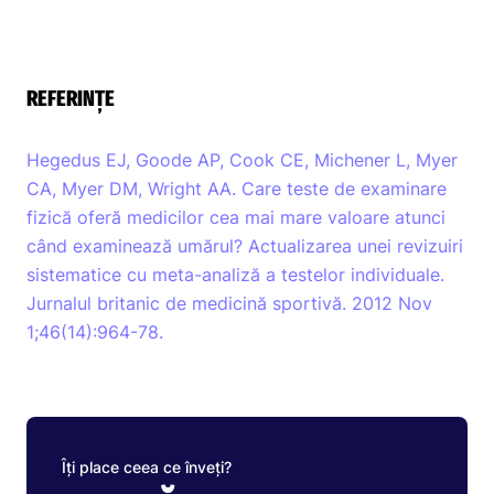
REFERINȚE
Hegedus EJ, Goode AP, Cook CE, Michener L, Myer
CA, Myer DM, Wright AA. Care teste de examinare
fizică oferă medicilor cea mai mare valoare atunci
când examinează umărul? Actualizarea unei revizuiri
sistematice cu meta-analiză a testelor individuale.
Jurnalul britanic de medicină sportivă. 2012 Nov
1;46(14):964-78.
Îți place ceea ce înveți?