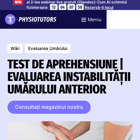
al 2-lea webinar live gratuit (Olandez): Cum AI schimbă
NOU
:
:
:
12
04
07
57
fizioterapia
Rezervă-ți locul
Meniu
Wiki
Evaluarea Umărului
TEST DE APREHENSIUNE |
EVALUAREA INSTABILITĂȚII
UMĂRULUI ANTERIOR
Consultați magazinul nostru