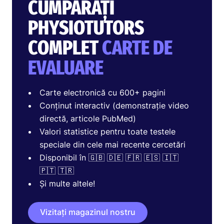
CUMPĂRAȚI
PHYSIOTUTORS
COMPLET
CARTE DE
EVALUARE
Carte electronică cu 600+ pagini
Conținut interactiv (demonstrație video
directă, articole PubMed)
Valori statistice pentru toate testele
speciale din cele mai recente cercetări
Disponibil în 🇬🇧 🇩🇪 🇫🇷 🇪🇸 🇮🇹
🇵🇹 🇹🇷
Și multe altele!
Vizitați magazinul nostru