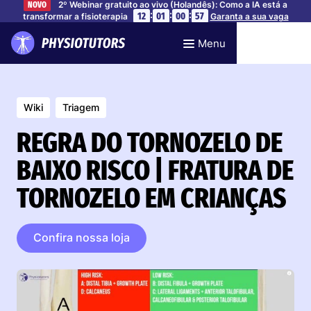
2º Webinar gratuito ao vivo (Holandês): Como a IA está a
NOVO
:
:
:
12
01
00
56
transformar a fisioterapia
Garanta a sua vaga
Menu
Wiki
Triagem
REGRA DO TORNOZELO DE
BAIXO RISCO | FRATURA DE
TORNOZELO EM CRIANÇAS
Confira nossa loja