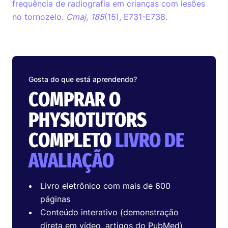
frequência de radiografia em crianças com lesões
no tornozelo.
Cmaj
,
185
(15), E731-E738.
Gosta do que está aprendendo?
COMPRAR O
PHYSIOTUTORS
COMPLETO
LIVRO DE
AVALIAÇÃO
Livro eletrônico com mais de 600
páginas
Conteúdo interativo (demonstração
direta em vídeo, artigos do PubMed)