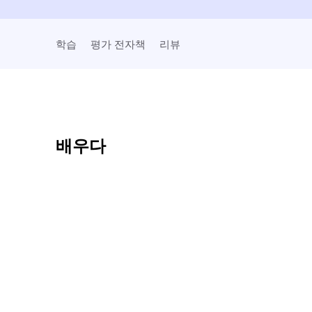
학습
평가 전자책
리뷰
배우다