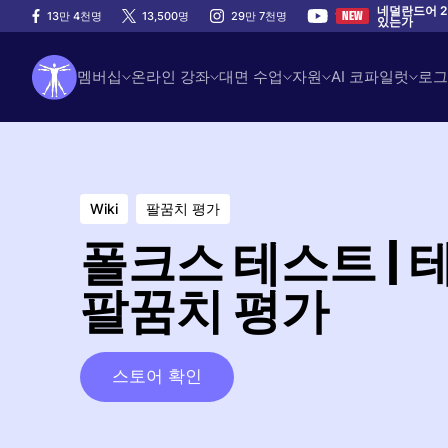
네덜란드어 2
13만 4천명
13,500명
29만 7천명
100만
NEW
있는가
멤버십
온라인 강좌
대면 수업
자원
AI 코파일럿
로그
Wiki
팔꿈치 평가
폴크스 테스트 | 
팔꿈치 평가
스토어 확인