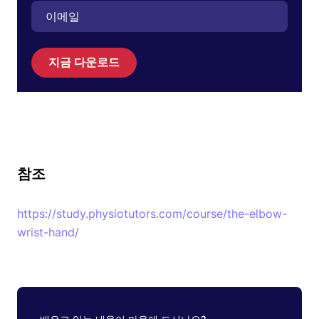
지금 다운로드
참조
https://study.physiotutors.com/course/the-elbow-
wrist-hand/