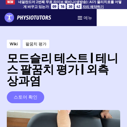
네덜란드어 2번째 무료 라이브 웨비나(생방송): AI가 물리치료를 어떻
NEW
:
:
:
09
16
30
41
게 바꾸고 있는가
자리 예약하기
메뉴
Wiki
팔꿈치 평가
모드슬리 테스트 | 테니
스 팔꿈치 평가 | 외측
상과염
스토어 확인