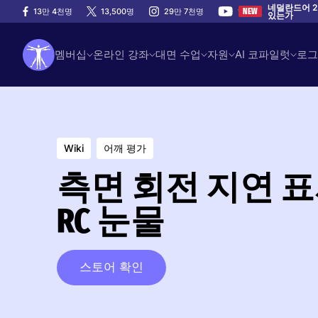
네덜란드어 2
13만 4천명
13,500명
29만 7천명
100만
NEW
있는가
멤버십
온라인 강좌
대면 수업
자원
AI 코파일럿
로그
Wiki
어깨 평가
측면 회전 지연 표
RC 눈물
스토어 확인