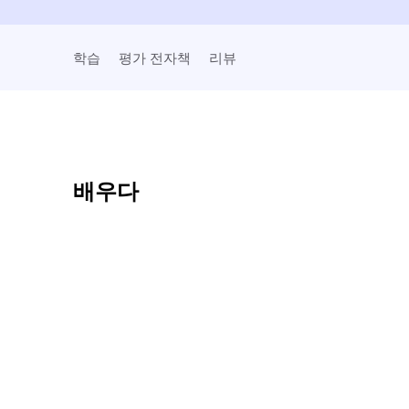
학습
평가 전자책
리뷰
배우다