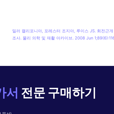
밀러 캘리포니아, 포레스터 조지아, 루이스 JS. 회전근개
조사. 물리 의학 및 재활 아카이브. 2008 Jun 1;89(6):116
가서
전문 구매하기
 문서)