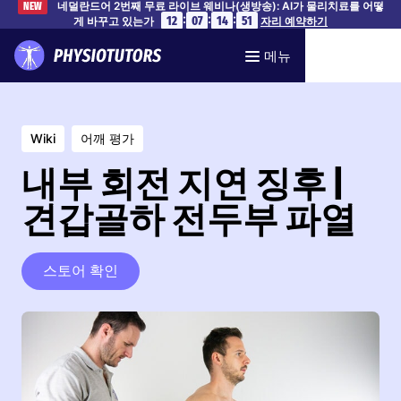
네덜란드어 2번째 무료 라이브 웨비나(생방송): AI가 물리치료를 어떻
NEW
:
:
:
12
07
14
50
게 바꾸고 있는가
자리 예약하기
메뉴
Wiki
어깨 평가
내부 회전 지연 징후 |
견갑골하 전두부 파열
스토어 확인