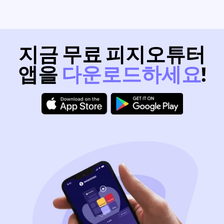
지금 무료 피지오튜터
앱을
다운로드하세요
!