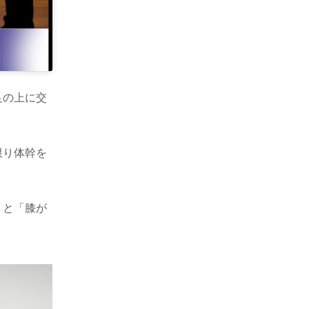
足の上に交
限り体幹を
トと「膝が