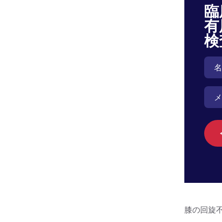
臨
有
検
膝の回旋