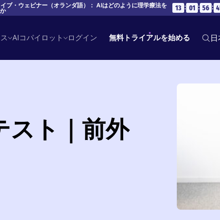
 ライブ・ウェビナー（オランダ語）： AIはどのように理学療法を
:
:
:
13
01
56
4
のか
ース
AIコパイロット
ログイン
無料トライアルを始める
日
テスト｜前外