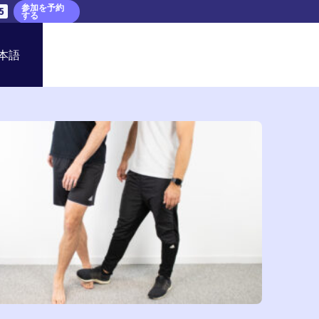
参加を予約
4
する
本語