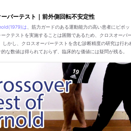
オーバーテスト｜前外側回転不安定性
nold(1979)は
、筋力ガードのある運動能力の高い患者にピボッ
ャークテストを実施することは困難であるため、クロスオーバ
。 しかし、クロスオーバーテストを含む診断精度の研究は行わ
計的な数値は得られておらず、臨床的な価値には疑問が残る。