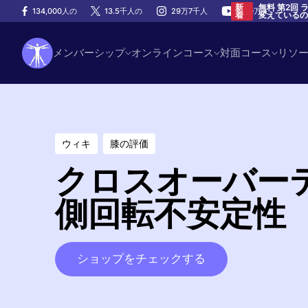
無料 第2回
新
134,000人の
13.5千人の
29万7千人
100万人
変えている
着
メンバーシップ
オンラインコース
対面コース
リソ
ウィキ
膝の評価
クロスオーバー
側回転不安定性
ショップをチェックする