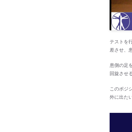
テストを
差させ、
患側の足
回旋させ
このポジ
外に出た