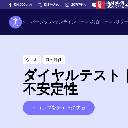
無料 第2回
新
134,000人の
13.5千人の
29万7千人
100万人
変えている
着
メンバーシップ
オンラインコース
対面コース
リソ
ウィキ
膝の評価
ダイヤルテスト
不安定性
ショップをチェックする