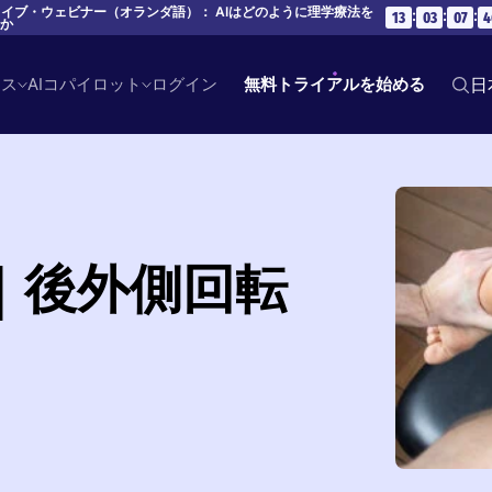
 ライブ・ウェビナー（オランダ語）： AIはどのように理学療法を
:
:
:
13
03
07
4
のか
ース
AIコパイロット
ログイン
無料トライアルを始める
日
｜後外側回転