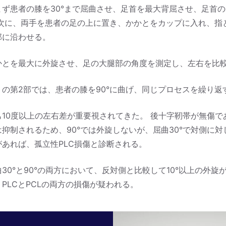
まず患者の膝を30°まで屈曲させ、足首を最大背屈させ、足首
 次に、両手を患者の足の上に置き、かかとをカップに入れ、指
郭に沿わせる。
かとを最大に外旋させ、足の大腿部の角度を測定し、左右を比
トの第2部では、患者の膝を90°に曲げ、同じプロセスを繰り返
10度以上の左右差が重要視されてきた。 後十字靭帯が無傷であ
抑制されるため、90°では外旋しないが、屈曲30°で対側に対し
があれば、孤立性PLC損傷と診断される。
30°と90°の両方において、反対側と比較して10°以上の外旋
PLCとPCLの両方の損傷が疑われる。