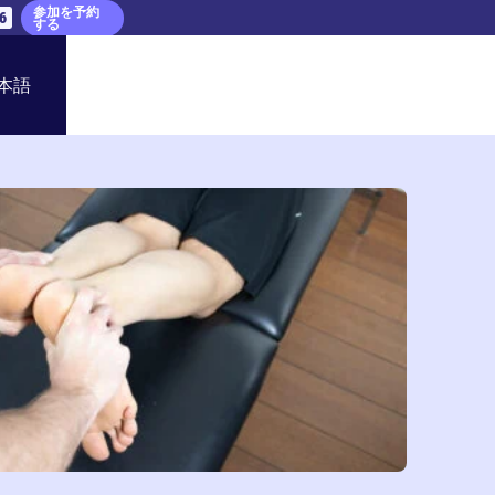
参加を予約
5
する
本語