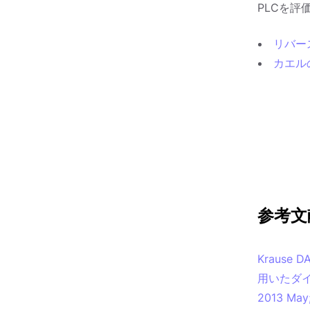
PLCを
リバー
カエル
参考文
Krause D
用いたダ
2013 May;