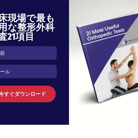
床現場で最も
用な整形外科
査21項目
今すぐダウンロード