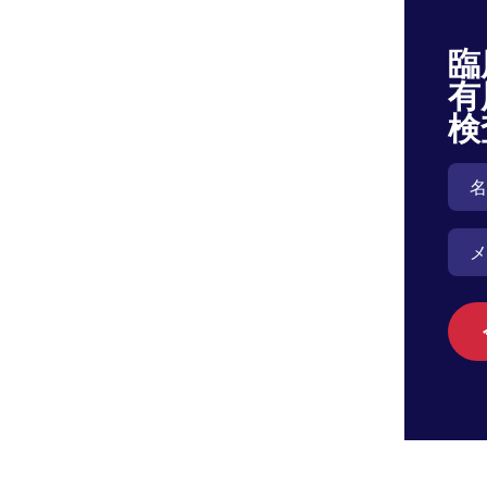
臨
有
検