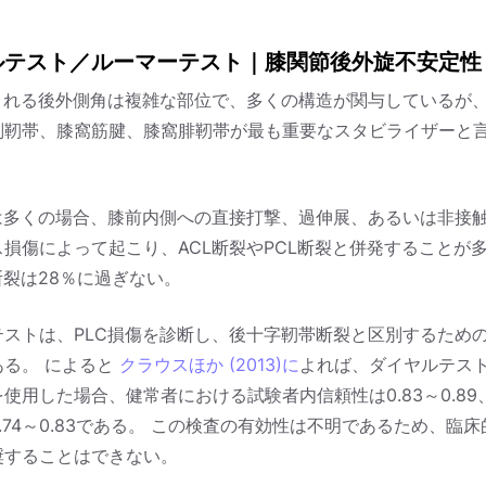
ルテスト／ルーマーテスト｜膝関節後外旋不安定性
略される後外側角は複雑な部位で、多くの構造が関与しているが
副靭帯、膝窩筋腱、膝窩腓靭帯が最も重要なスタビライザーと
傷は多くの場合、膝前内側への直接打撃、過伸展、あるいは非接
損傷によって起こり、ACL断裂やPCL断裂と併発することが
断裂は28％に過ぎない。
テストは、PLC損傷を診断し、後十字靭帯断裂と区別するため
ある。 によると
クラウスほか (2013)に
よれば、ダイヤルテス
使用した場合、健常者における試験者内信頼性は0.83～0.89
.74～0.83である。 この検査の有効性は不明であるため、臨
奨することはできない。