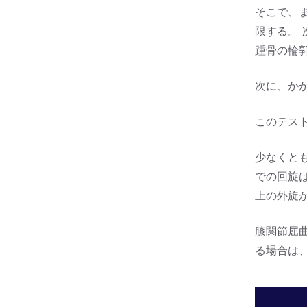
そこで、
限する。
踵骨の輪
次に、か
このテス
少なくとも
での回旋は
上の外旋
膝関節屈曲
る場合は、