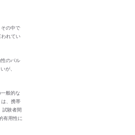
、その中で
言われてい
触性のバル
多いが、
の一般的な
トは、携帯
、試験者間
床的有用性に