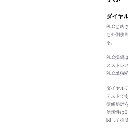
ダイヤ
PLCと
も外側側
る。
PLC損
スストレス
PLC単独
ダイヤル
テストで
型傾斜計を
信頼性は0
関して推