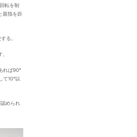
の回転を制
と親指を距
較する。
す。
れば90°
て10°以
が認められ