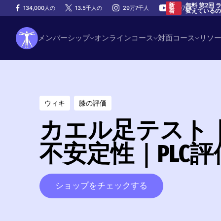
無料 第2回
新
134,000人の
13.5千人の
29万7千人
100万人
変えている
着
メンバーシップ
オンラインコース
対面コース
リソ
ウィキ
膝の評価
カエル足テスト
不安定性｜PLC評
ショップをチェックする