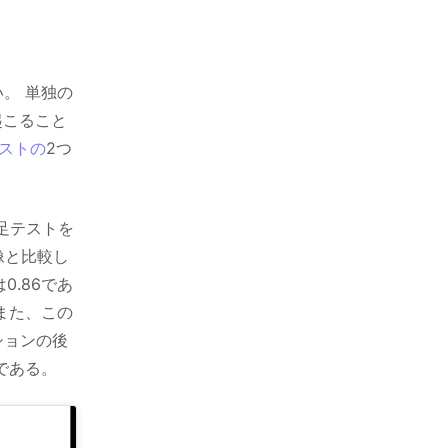
。 単独の
起こること
ストの
2つ
足テストを
像と比較し
0.86であ
また、この
ションの後
である。