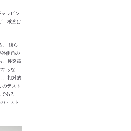
ギャッピン
ば、検査は
。 彼ら
後外側角の
ら、膝窩筋
ばならな
は、相対的
このテスト
法である
このテスト