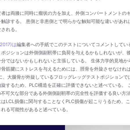
査者は両膝に同時に瘤状の力を加え、外側コンパートメントの
を触診する。 患側と非患側とで明らかな触知可能な違いがあれ
なされる。
2017)は
編集者への手紙でこのテストについてコメントしている
トポジションは外側側副靭帯に負荷を与えるかもしれないが、
十分ではないかもしれないと主張している。 生体力学的見地か
腓骨筋腱にストレスを与えるためには、脛骨を外旋させなけれ
らに、大腿骨が外旋しているフロッグレッグテストポジションで
内旋するため、PLC構造を正確に評価できないと述べている。 
Cの不可欠な部分である外側側副靭帯の完全性を評価する良い方
はLCL損傷に関与することなくPLC損傷が起こりうるため、
される可能性があると述べている。