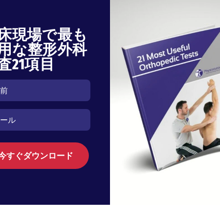
床現場で最も
用な整形外科
査21項目
今すぐダウンロード