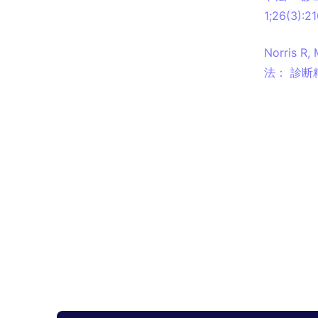
1;26(3):21
Norris
法： 診断精