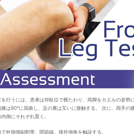
査を行うには、患者は仰臥位で横たわり、両脚をカエルの姿勢に
膝は90°に屈曲し、足の裏は互いに接触する。 次に、両手の
前内側にそれぞれ置く。
指で外側側副靭帯、関節線、後外側角を触診する。