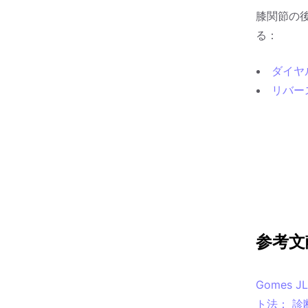
膝関節の
る：
ダイヤ
リバー
参考文
Gomes J
ト法： 診