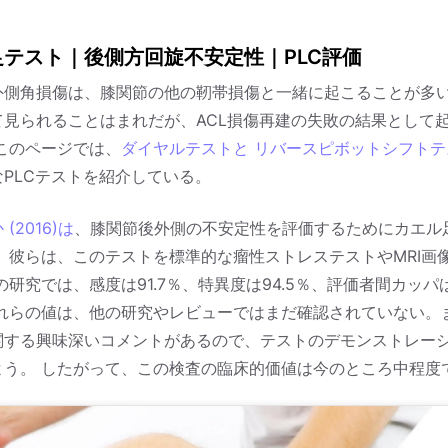
足テスト｜後側方回旋不安定性｜PLC評価
外側角損傷は、膝関節の他の靭帯損傷と一緒に起こることが多い
て見られることはまれだが、ACL損傷再建の失敗の結果として
このページでは、
ダイヤルテストと
リバースピボットシフトテ
PLCテストを紹介している。
(2016)は
、膝関節後外側の不安定性を評価するためにカエル
。 彼らは、このテストを標準的な瘤性ストレステストやMRI画
の研究では、感度は91.7％、特異度は94.5％、評価者間カッパは
これらの値は、他の研究やレビューではまだ確認されていない。
関する興味深いコメントがあるので、テストのデモンストレー
よう。 したがって、この検査の臨床的価値は今のところ中程度