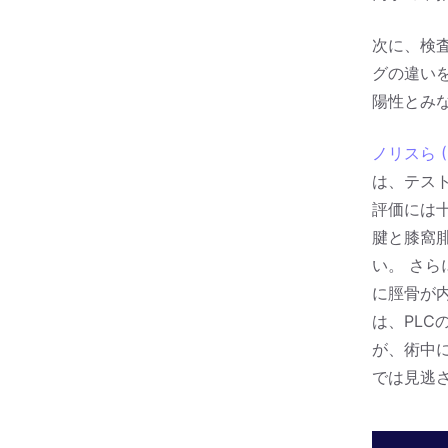
次に、検
グの違い
陽性とみ
ノリスら (
は、テス
評価には
腱と膝窩
い。 さ
に脛骨が
は、PL
が、術中に
では見逃