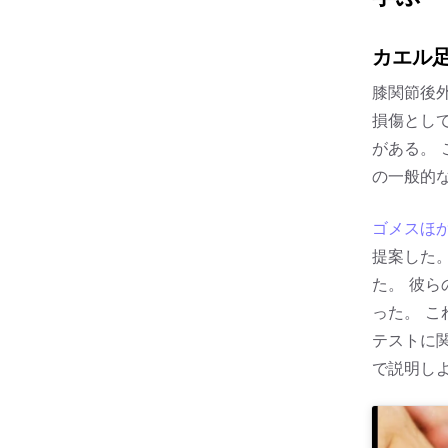
カエル
膝関節後
損傷とし
がある。 
の一般的な
ゴメスほか 
提案した
た。 彼ら
った。 
テストに
で説明し