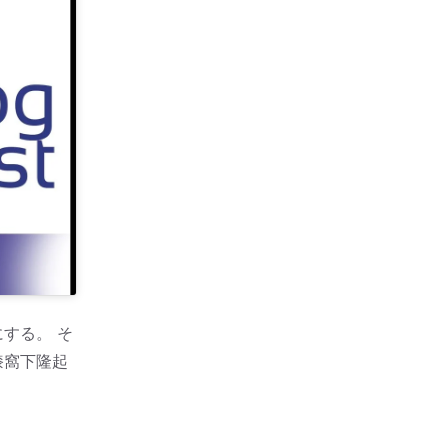
する。 そ
膝窩下隆起