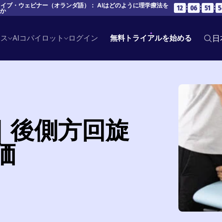
 ライブ・ウェビナー（オランダ語）： AIはどのように理学療法を
:
:
:
12
06
51
5
のか
ース
AIコパイロット
ログイン
無料トライアルを始める
日
｜後側方回旋
価