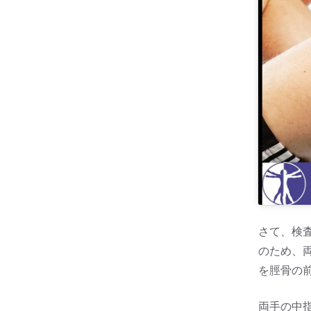
さて、検
のため、両
を脛骨の
両手の中