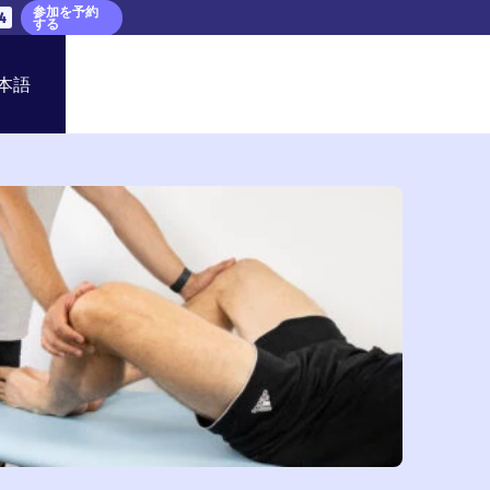
参加を予約
3
する
本語