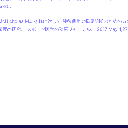
6-20.
 R, McNicholas MJ. それに対して 膝後側角の損傷診断のため
度の研究。 スポーツ医学の臨床ジャーナル。 2017 May 1;27(3)