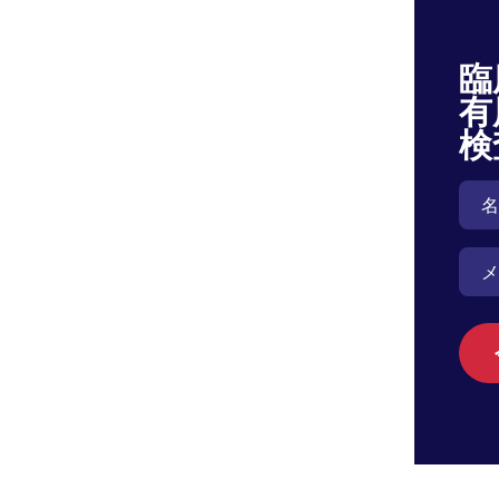
臨
有
検