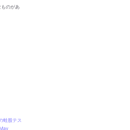
なものがあ
のための蛙股テス
May