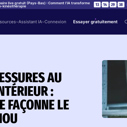
aire live gratuit (Pays-Bas) : Comment l’IA transforme
:
:
:
13
14
29
37
o-kinésithérapie
sources
Assistant IA
Connexion
Essayer gratuitement
LESSURES AU
NTÉRIEUR :
E FAÇONNE LE
NOU