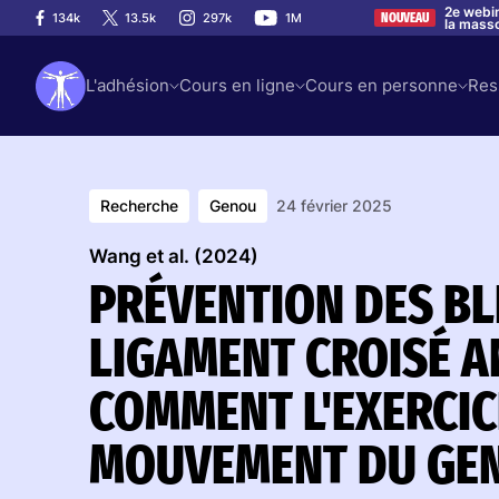
2e webin
134k
13.5k
297k
1M
NOUVEAU
la mass
L'adhésion
Cours en ligne
Cours en personne
Res
Recherche
Genou
24 février 2025
Wang et al. (2024)
PRÉVENTION DES B
LIGAMENT CROISÉ A
COMMENT L'EXERCIC
MOUVEMENT DU GE