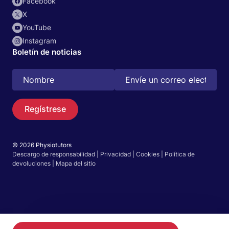
Facebook
X
YouTube
Instagram
Boletín de noticias
Regístrese
© 2026 Physiotutors
Descargo de responsabilidad
|
Privacidad
|
Cookies
|
Política de
Buscar
devoluciones
|
Mapa del sitio
Español
Ir a la aplicación