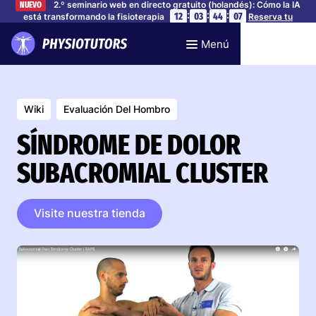
2.º seminario web en directo gratuito (holandés): Cómo la IA
NUEVO
:
:
:
12
03
44
06
está transformando la fisioterapia
Reserva tu
plaza
Menú
Wiki
Evaluación Del Hombro
SÍNDROME DE DOLOR
SUBACROMIAL CLUSTER
Visite nuestra tienda