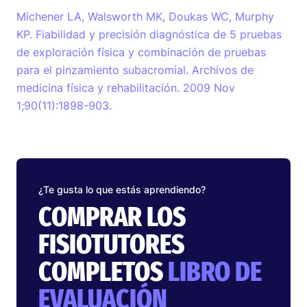
Michener LA, Walsworth MK, Doukas WC, Murphy
KP. Fiabilidad y precisión diagnóstica de 5 pruebas
de exploración física y combinación de pruebas
para el pinzamiento subacromial. Archivos de
medicina física y rehabilitación. 2009 Nov
1;90(11):1898-903.
¿Te gusta lo que estás aprendiendo?
COMPRAR LOS
FISIOTUTORES
COMPLETOS
LIBRO DE
EVALUACIÓN