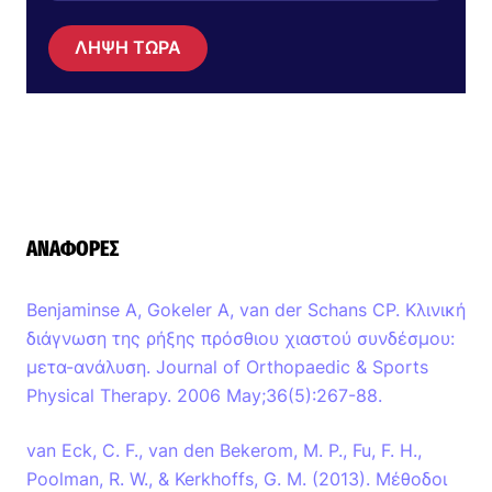
ΛΗΨΗ ΤΩΡΑ
ΑΝΑΦΟΡΈΣ
Benjaminse A, Gokeler A, van der Schans CP. Κλινική
διάγνωση της ρήξης πρόσθιου χιαστού συνδέσμου:
μετα-ανάλυση. Journal of Orthopaedic & Sports
Physical Therapy. 2006 May;36(5):267-88.
van Eck, C. F., van den Bekerom, M. P., Fu, F. H.,
Poolman, R. W., & Kerkhoffs, G. M. (2013). Μέθοδοι