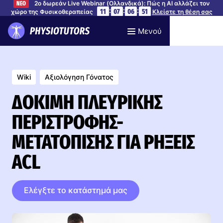
2ο δωρεάν Live Webinar (Ολλανδικά): Πώς η AI αλλάζει τον
ΝΕΟ
:
:
:
11
07
06
50
χώρο της Φυσικοθεραπείας
Κλείστε τη θέση σας
Μενού
Wiki
Αξιολόγηση Γόνατος
ΔΟΚΙΜΉ ΠΛΕΥΡΙΚΉΣ
ΠΕΡΙΣΤΡΟΦΉΣ-
ΜΕΤΑΤΌΠΙΣΗΣ ΓΙΑ ΡΉΞΕΙΣ
ACL
Ελέγξτε το κατάστημά μας