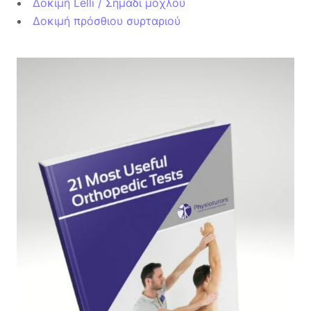
Δοκιμή Lelli / Σημάδι μοχλού
Δοκιμή πρόσθιου συρταριού