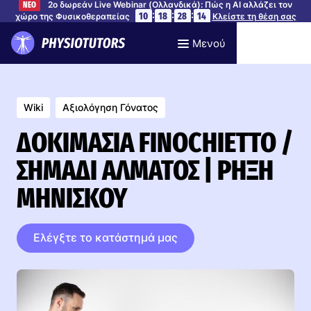
2ο δωρεάν Live Webinar (Ολλανδικά): Πώς η AI αλλάζει τον
ΝΕΟ
:
:
:
10
18
28
13
χώρο της Φυσικοθεραπείας
Κλείστε τη θέση σας
Μενού
Wiki
Αξιολόγηση Γόνατος
ΔΟΚΙΜΑΣΊΑ FINOCHIETTO /
ΣΗΜΆΔΙ ΆΛΜΑΤΟΣ | ΡΉΞΗ
ΜΗΝΊΣΚΟΥ
Ελέγξτε το κατάστημά μας