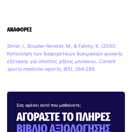
ΑΝΑΦΟΡΈΣ
Shrier, I., Boudier-Revéret, M., & Fahmy, K. (2010).
Κατανόηση των διαφορετικών δοκιμασιών φυσικής
εξέτασης για ύποπτες ρήξεις μηνίσκου.
Current
sports medicine reports
,
9
(5), 284-289.
Σας αρέσει αυτό που μαθαίνετε;
ΑΓΟΡΆΣΤΕ ΤΟ ΠΛΉΡΕΣ
ΒΙΒΛΊΟ ΑΞΙΟΛΌΓΗΣΗΣ