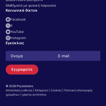
Μαθήματα με φυσική παρουσία
Κοινωνικά δίκτυα
Facebook
Χ
YouTube
Instagram
Εγκύκλιος
Εγγραφείτε
© 2026 Physiotutors
Αποποίηση ευθύνης
|
Απόρρητο
|
Cookies
|
Πολιτική επιστροφής
Αναζήτηση
χρημάτων
|
χάρτης ιστότοπου
Ελληνικά